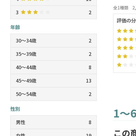
全1種類
2
3
2
評価の分
年齢
30～34歳
2
35～39歳
2
40～44歳
8
45～49歳
13
50～54歳
2
性別
1～
男性
8
この
女性
19