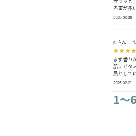
サラッと
る事が多
2025.03.28
c さん
まず香り
肌にビタ
員として
2025.02.21
1～