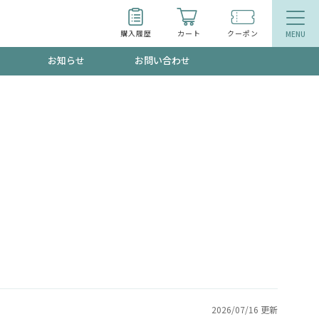
購入履歴
カート
クーポン
お知らせ
お問い合わせ
ティ
エイジングケア
トールで、夏の頭皮ストレスを完全リセッ
品
食品
ッフが贈る音声プログラム
いるものが一目でわかるランキング
2026/07/16 更新