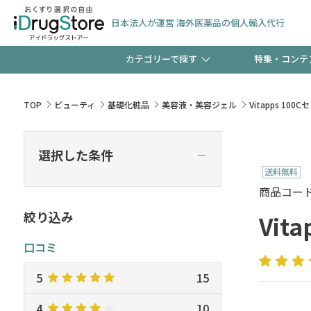
日本法人が運営 海外医薬品の個人輸入代行
カテゴリーで探す
特集・コンテ
サプリメント
頭皮
【早割】お得なクーポン
TOP
ビューティ
基礎化粧品
美容液・美容ジェル
Vitapps 100C
ック分は今の内に！
コンタクトレンズ
一般
選択した条件
―
検査キット
新規登録で！今すぐ使え
ペッ
商品コード :
絞り込み
Vit
口コミ
友だち大募集！限定クー
5
15
4
10