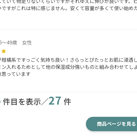
していて物足りないくらいですがそれゆえに伸びが良いです。ビ
いですがこれは特に感じません。安くて容量が多くて使い始め
45～49歳 女性
が柑橘系ですっごく気持ち良い！さらっとぴたっとお肌に浸透
ミン入れるためとして他の保湿成分強いものと組み合わせてし
は思っています
6
27
件目を表示／
件
商品ページを見る