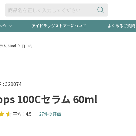
ンツ
アイドラッグストアーについて
よくあるご質問
・ヘアケア
ダイエット
ビュー
"3種類"出現中！今月のスト
極冷メン
セラム 60ml
口コミ
ト！
医薬品(OTC)
衛生用品・日用品
防災用
るクーポンプレゼント中！！
ト用品
オトナ向け
当店スタ
 329074
apps 100Cセラム 60ml
平均：4.5
27件の評価
ポンも不定期配信
今売れて