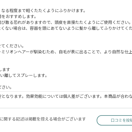
くなる程度まで軽くたたくようにふりかけます。
用をおすすめします。
飛び散る恐れがありますので、頭皮を直接たたくようにご使用ください
たくない場合は、容器を頭にあてないように髪から離してふりかけてく
せてください。
ーミリオンヘアーが馴染むため、自毛が表に出ることで、より自然な仕
します
らい離してスプレーします。
ださい。
安となります。効果効能については個人差がございます。本商品が合わ
に関する記述は掲載を控える場合がございます
口コミを投