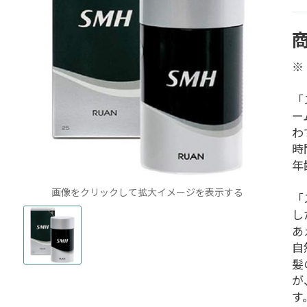
※
「
ー
わ
時
年
画像をクリックして拡大イメージを表示する
「
し
あ
自
髪
が
す