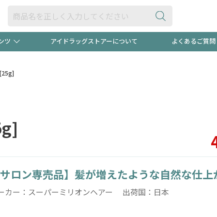
ンツ
アイドラッグストアーについて
よくあるご質問
・ヘアケア
ダイエット
ビュー
録ポイント2倍600円分プレ
【早割】
5g]
ック分は
医薬品(OTC)
衛生用品・日用品
防災用
g]
頭皮ストレスを完全リセッ
ト用品
オトナ向け
新規登録
サロン専売品】髪が増えたような自然な仕上
プログラム
友だち大
ーカー：スーパーミリオンヘアー 出荷国：日本