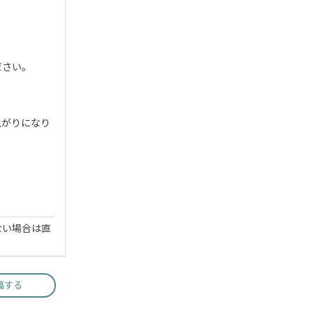
。
ださい。
上がりになり
ない場合は直
稿する