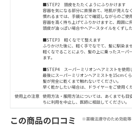
■STEP2 頭皮をたたくようにふりかけます
容器を気になる部分に直接あて、地肌が見えな
慣れるまでは、手鏡などで確認しながらのご使
容器を高く持ち上げてふりかけますと、周囲に
頭皮が油っぽい場合やヘアースタイルをくずし
■STEP3 軽くなでて整えます
ふりかけた後に、軽く手でなでて、髪に馴染ま
軽くなでることにより、髪の上に乗ったスーパ
ます。
■STEP4 スーパーミリオンヘアミストを使用
最後にスーパーミリオンヘアミストを15cmく
髪が完全に乾くまで触れないでください。
早く乾かしたい場合は、ドライヤーをご使用く
使用上の注意
使用方法・服用方法については、あくまでも目
ちに利用を中止し、医師に相談してください。
この商品の口コミ
※薬機法遵守のため効能等