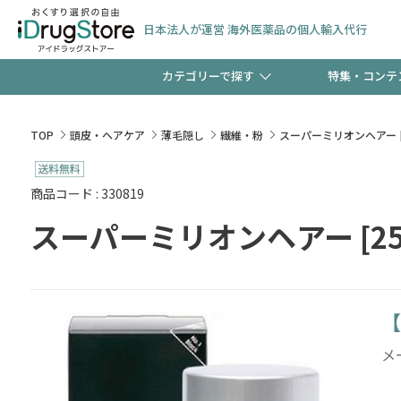
日本法人が運営 海外医薬品の個人輸入代行
カテゴリーで探す
特集・コンテ
サプリメント
頭皮
【週末限定】新規会員登
TOP
頭皮・ヘアケア
薄毛隠し
繊維・粉
スーパーミリオンヘアー [2
ゼント中!!
コンタクトレンズ
一般
商品コード : 330819
スーパーミリオンヘアー [25
極冷メントールで、夏の
検査キット
ペッ
ト！
【
当店スタッフが贈る音声
メ