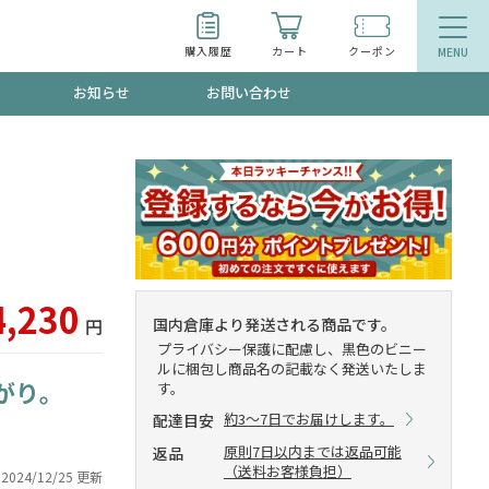
購入履歴
カート
クーポン
お知らせ
お問い合わせ
ティ
エイジングケア
お得なクーポン"3種類"出現中！今月のスト
今の内に！
品
食品
で！今すぐ使えるクーポンプレゼント中！！
4,230
国内倉庫より発送される商品です。
円
プライバシー保護に配慮し、黒色のビニー
ルに梱包し商品名の記載なく発送いたしま
がり。
す。
募集！限定クーポンも不定期配信
約3～7日でお届けします。
配達目安
原則7日以内までは返品可能
返品
（送料お客様負担）
2024/12/25 更新