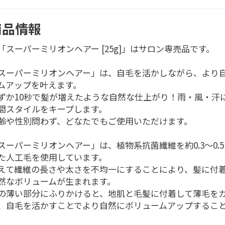
商品情報
「スーパーミリオンヘアー [25g]」はサロン専売品です。
スーパーミリオンヘアー」は、自毛を活かしながら、より
ムアップを叶えます。
ずか10秒で髪が増えたような自然な仕上がり！雨・風・汗
間スタイルをキープします。
齢や性別問わず、どなたでもご使用いただけます。
スーパーミリオンヘアー」は、植物系抗菌繊維を約0.3～0.
た人工毛を使用しています。
えて繊維の長さや太さを不均一にすることにより、髪に付
然なボリュームが生まれます。
の薄い部分にふりかけると、地肌と毛髪に付着して薄毛を
、自毛を活かすことでより自然にボリュームアップするこ
。