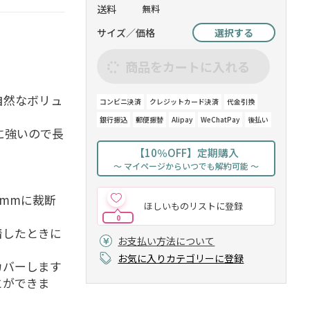
送料
無料
サイズ／価格
選択する
商品をカートに入れる
自然なボリュ
コンビニ決済
クレジットカード決済
代金引換
銀行振込
郵便振替
Alipay
WeChatPay
後払い
に強いので長
【10％OFF】定期購入
～ マイページからいつでも解約可能 ～
5mmに裁断
ほしいものリストに登録
0
着したときに
お支払い方法について
お気に入りカテゴリーに登録
カバーします
とができま