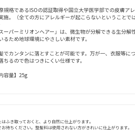
際規格であるISOの認証取得や国立大学医学部での皮膚ア
実施。（全ての方にアレルギーが起こらないということで
）
スーパーミリオンヘアー」は、微生物が分解できる生分解
いるため地球環境にやさしい素材です。
髪でカンタンに落とすことが可能です。万が一、衣服等に
落ちるので色はつきにくい仕様です。
内容量】25g
たはふき取っておくと、より自然に仕上がります。
でお待ちください。整髪料は使用されない方がきれいに仕上がります。