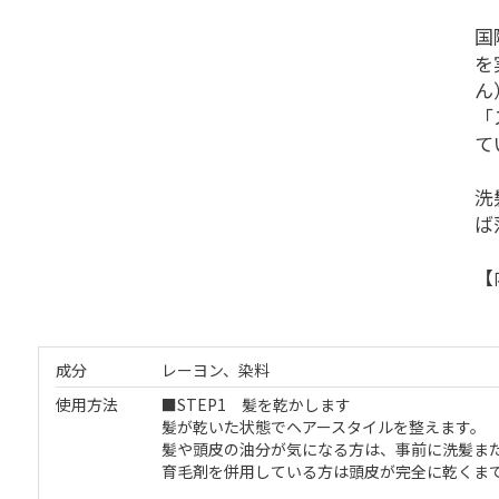
国
を
ん
「
て
洗
ば
【
成分
レーヨン、染料
使用方法
■STEP1 髪を乾かします
髪が乾いた状態でヘアースタイルを整えます。
髪や頭皮の油分が気になる方は、事前に洗髪ま
育毛剤を併用している方は頭皮が完全に乾くま