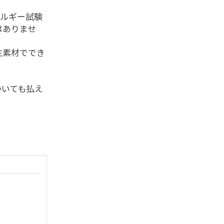
レルギー試験
はありませ
性素材ででき
ついても払え