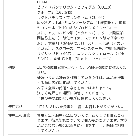
UL34）
ビフィドバクテリウム・ビフィダム（CUL20）
グループ2（165億個）
ラクトバチルス・プランタラム（CUL66）
原材料名： Lab4P コンソーシアム（上記菌株）、植物
性カプセル（ヒドロキシプロピルメチルセルロー
ス）、アスコルビン酸（ビタミンC）、クエン酸亜鉛、
固結防止剤（二酸化ケイ素、ステアリン酸マグネシウ
ム）、増量剤（微結晶セルロース）、乳化剤（アカシ
アガム）、スクロース、コーンスターチ、中鎖脂肪酸ト
リグリセリド（MCT）、コレカルシフェロール（ビタ
ミンD）、酸化防止剤（DL-α-トコフェロール）
補足
1日の摂取目安量を必ず守り、過剰な摂取はお控えくだ
さい。
妊娠中または妊娠を計画している女性は、本品を摂取
する前に医師に相談してください。
本品は食事の代用となるものではありません。
涼しく乾燥した場所に保管してください。
子供の手の届かない場所に保管してください。
使用方法
1日1カプセルを食事と一緒にお召し上がりください。
使用上の注意
使用方法・服用方法については、あくまでも目安とな
ります。効果効能については個人差がございます。本商
品が合わない場合は直ちに利用を中止し、医師に相談
してください。