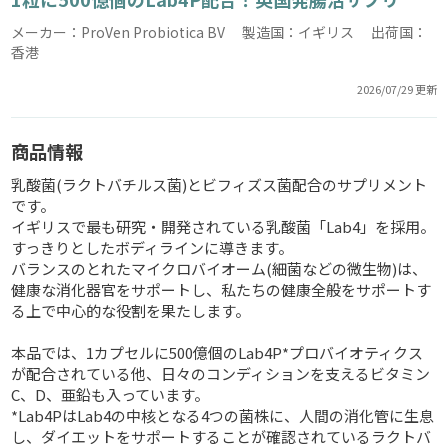
メーカー：ProVen Probiotica BV 製造国：イギリス 出荷国：
香港
2026/07/29 更新
商品情報
乳酸菌(ラクトバチルス菌)とビフィズス菌配合のサプリメント
です。
イギリスで最も研究・開発されている乳酸菌「Lab4」を採用。
すっきりとしたボディラインに導きます。
バランスのとれたマイクロバイオーム(細菌などの微生物)は、
健康な消化器官をサポートし、私たちの健康全般をサポートす
る上で中心的な役割を果たします。
本品では、1カプセルに500億個のLab4P*プロバイオティクス
が配合されている他、日々のコンディションを支えるビタミン
C、D、亜鉛も入っています。
*Lab4PはLab4の中核となる4つの菌株に、人間の消化管に生息
し、ダイエットをサポートすることが確認されているラクトバ