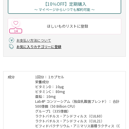
【10％OFF】定期購入
～ マイページからいつでも解約可能 ～
ほしいものリストに登録
14
お支払い方法について
お気に入りカテゴリーに登録
成分
1回分： 1カプセル
栄養成分
ビタミンD： 10µg
ビタミンC： 80mg
亜鉛： 10mg
Lab4P コンソーシアム（独自乳酸菌ブレンド）： 合計
500億個（50 Billion CFU）
グループ1（335億個）
ラクトバチルス・アシドフィルス（CUL60）
ラクトバチルス・アシドフィルス（CUL21）
ビフィドバクテリウム・アニマリス亜種ラクティス（C