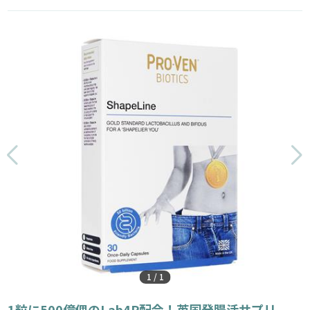
1
/
1
1粒に500億個のLab4P配合！英国発腸活サプリ