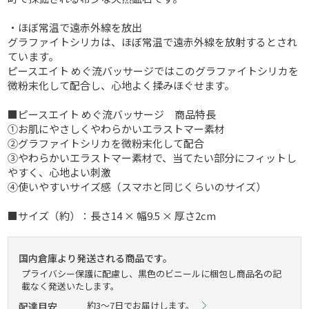
・ほぼ常温で遠赤外線を放出
グラファイトシリカは、ほぼ常温で遠赤外線を放射するとされ
ています。
ピースエイト めぐ流バッサージではこのグラファイトシリカを
微粉末化して配合し、心地よく揉みほぐせます。
■ピースエイト めぐ流バッサージ 商品特長
①お肌にやさしくやわらかいエラストマー素材
②グラファイトシリカを微粉末化して配合
③やわらかいエラストマー素材で、当てたい部分にフィットし
やすく、心地よい刺激
④使いやすいサイズ感（スマホと同じくらいのサイズ）
■サイズ（約）：長さ14 × 幅9.5 × 厚さ2cm
国内倉庫より発送される商品です。
プライバシー保護に配慮し、黒色のビニールに梱包し商品名の記
載なく発送いたします。
約3～7日でお届けします。
配達目安