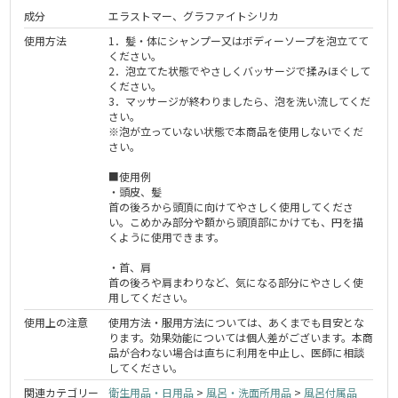
成分
エラストマー、グラファイトシリカ
使用方法
1．髪・体にシャンプー又はボディーソープを泡立てて
ください。
2．泡立てた状態でやさしくバッサージで揉みほぐして
ください。
3．マッサージが終わりましたら、泡を洗い流してくだ
さい。
※泡が立っていない状態で本商品を使用しないでくだ
さい。
■使用例
・頭皮、髪
首の後ろから頭頂に向けてやさしく使用してくださ
い。こめかみ部分や額から頭頂部にかけても、円を描
くように使用できます。
・首、肩
首の後ろや肩まわりなど、気になる部分にやさしく使
用してください。
使用上の注意
使用方法・服用方法については、あくまでも目安とな
ります。効果効能については個人差がございます。本商
品が合わない場合は直ちに利用を中止し、医師に相談
してください。
関連カテゴリー
衛生用品・日用品
>
風呂・洗面所用品
>
風呂付属品