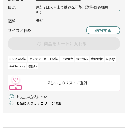
原則7日以内までは返品可能（送料お客様負
返品
担）
送料
無料
サイズ／価格
選択する
商品をカートに入れる
コンビニ決済
クレジットカード決済
代金引換
銀行振込
郵便振替
Alipay
WeChatPay
後払い
ほしいものリストに登録
8
お支払い方法について
お気に入りカテゴリーに登録