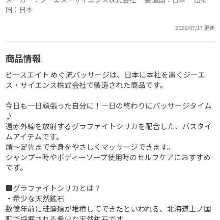
国：日本
2026/07/17 更新
商品情報
ピースエイト めぐ流バッサージは、日本に本社を置くジーエ
ス・サイエンス株式会社で製造された商品です。
今日も一日頑張った自分に！一日の終わりにバッサージタイム
♪
遠赤外線を放射するグラファイトシリカを配合した、バスタイ
ムアイテムです。
頭～足先まで全身をやさしくマッサージできます。
シャンプー時やボディーソープ使用時のセルフケアにおすすめ
です。
■グラファイトシリカとは？
・希少な天然鉱石
数億年前に珪藻類が堆積してできたといわれる、北海道上ノ国
町で採掘される希少な天然鉱石です。