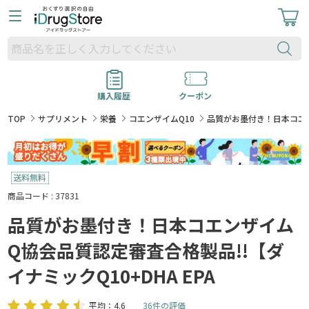
購入履歴
クーポン
TOP
サプリメント
栄養
コエンザイムQ10
品質がお墨付き！日本コエンザ
商品コード : 37831
品質がお墨付き！日本コエンザイム
Q協会品質認定審査合格製品!!【ダ
イナミックQ10+DHA EPA
平均：4.6
36件の評価