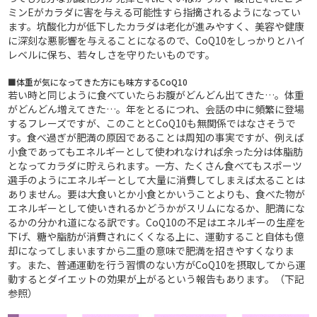
ミンEがカラダに害を与える可能性すら指摘されるようになってい
ます。坑酸化力が低下したカラダは老化が進みやすく、美容や健康
に深刻な悪影響を与えることになるので、CoQ10をしっかりとハイ
レベルに保ち、若々しさを守りたいものです。
■体重が気になってきた方にも味方するCoQ10
若い時と同じように食べていたらお腹がどんどん出てきた…。体重
がどんどん増えてきた…。年をとるにつれ、会話の中に頻繁に登場
するフレーズですが、このこととCoQ10も無関係ではなさそうで
す。食べ過ぎが肥満の原因であることは周知の事実ですが、例えば
小食であってもエネルギーとして使われなければ余った分は体脂肪
となってカラダに貯えられます。一方、たくさん食べてもスポーツ
選手のようにエネルギーとして大量に消費してしまえば太ることは
ありません。要は大食いとか小食とかいうことよりも、食べた物が
エネルギーとして使いきれるかどうかがスリムになるか、肥満にな
るかの分かれ道になる訳です。CoQ10の不足はエネルギーの生産を
下げ、糖や脂肪が消費されにくくなる上に、運動すること自体も億
却になってしまいますから二重の意味で肥満を招きやすくなりま
す。また、普通運動を行う習慣のない方がCoQ10を摂取してから運
動するとダイエットの効果が上がるという報告もあります。（下記
参照）