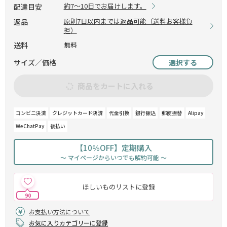
約7～10日でお届けします。
配達目安
原則7日以内までは返品可能（送料お客様負
返品
担）
送料
無料
サイズ／価格
選択する
商品をカートに入れる
コンビニ決済
クレジットカード決済
代金引換
銀行振込
郵便振替
Alipay
WeChatPay
後払い
【10％OFF】定期購入
～ マイページからいつでも解約可能 ～
ほしいものリストに登録
90
お支払い方法について
お気に入りカテゴリーに登録