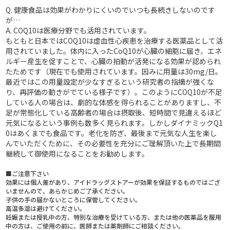
Q. 健康食品は効果がわかりにくいのでいつも長続きしないのです
が…
A.
COQ10は医療分野でも活用されています。
もともと日本ではCOQ10は虚血性心疾患を治療する医薬品として活
用されていました。体内に入ったCoQ10が心臓の細胞に届き、エネ
ルギー産生を促すことで、心臓の拍動が活発になる効果が認められ
たためです（現在でも使用されています。因みに用量は30mg/日。
最近ではこの用量設定が少なすぎるという研究者の指摘が強くな
り、再評価の動きがでている様子です）。このようにCOQ10が不足
している人の場合は、劇的な体感を得られることがありますし、不
足が常態化している高齢者の場合は摂取後、短時間で見違えるほど
元気になるという事例も数多く見られます。しかしダイナミックQ1
0はあくまでも食品です。老化を防ぎ、最後まで元気な人生を楽し
んでいただくために、その必要性を充分にご理解頂いた上で長期間
継続して御使用になることをお勧めします。
■ご注意下さい
効果には個人差があり、アイドラッグストアーが効果を保証するものではござ
いませんので、あらかじめご了承ください。
子供の手の届かないところに保管してください。
高温多湿は避けてください。
妊娠または授乳中の方、特別な治療を受けている方、または他の医薬品を服用
中の方は、ご使用の前に、医師または薬剤師にご相談ください。