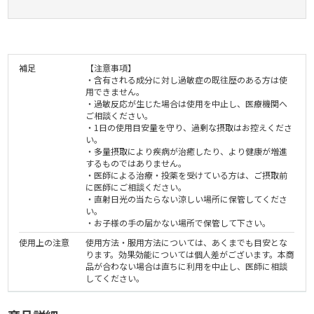
補足
【注意事項】
・含有される成分に対し過敏症の既往歴のある方は使
用できません。
・過敏反応が生じた場合は使用を中止し、医療機関へ
ご相談ください。
・1日の使用目安量を守り、過剰な摂取はお控えくださ
い。
・多量摂取により疾病が治癒したり、より健康が増進
するものではありません。
・医師による治療・投薬を受けている方は、ご摂取前
に医師にご相談ください。
・直射日光の当たらない涼しい場所に保管してくださ
い。
・お子様の手の届かない場所で保管して下さい。
使用上の注意
使用方法・服用方法については、あくまでも目安とな
ります。効果効能については個人差がございます。本商
品が合わない場合は直ちに利用を中止し、医師に相談
してください。