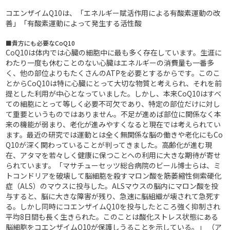
コエンザイムQ10は、「エネルギー賦活作用による有酸素運動の改
善」「有酸素運動によって発生する活性酸
■貴方にも必要なCoQ10
CoQ10は体内では心臓の細胞中に最も多く存在しています。生涯に
わたり一度も休むことのない心臓はエネルギーの消費量も一番多
く、他の部位よりもたくさんのATPを必要とするからです。このこ
とからCoQ10は特に心臓にとって大切な物質と考えられ、それを前
提とした利用が中心となっていました。しかし、本来CoQ10はすべ
ての細胞にとって等しく必要不可欠であり、特定の部位だけに対し
て重要というものではありません。不足が進めば部位に関係なく本
来の機能が弱まり、老化が進みやすくなると現在では考えられてい
ます。最近の研究では運動とは全く無関係な脳の働きや老化にもCo
Q10が深く関わっていることが判ってきました。高齢化が進む現
在、アタマを若々しく健康に保つことへの利用に大きな期待が寄せ
られています。「マサチューセッツ総合病院のビール博士らは、ミ
トコンドリアを破壊して脳細胞を殺すマロン酸を筋萎縮性側索硬化
症（ALS）のマウスに投与した。ALSマウスの脳内にマロン酸を投
与すると、脳に大きな障害が残り、急速に脳組織が壊されて急死す
る。しかし同時にコエンザイムQ10を投与したところ強く抑制され
平均8日間も長く生きられた。このことは酸化ストレス状態にある
脳細胞をコエンザイムQ10が保護しうることを示している。」 （ア