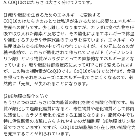
A. COQ10のはたらきは大きく分けて2つです。
(1)糖や脂肪を生きるためのエネルギーに変換する
COQ10のはたらきのひとつは私達が生きるために必要なエネルギー
生産への関与です。少し難しくなりますが、カラダは食べた物を呼
吸で取り入れた酸素と反応させ、その酸化によるエネルギーで体温
や運動するチカラや新陳代謝のチカラを得ています。エネルギーの
生産はあらゆる細胞の中で行なわれていますが、その元になるのが
糖や脂肪で、これらが酸化されて作られているATP（アデノシン3
リン酸）という物質がカラダにとっての直接的なエネルギー源とな
っています。糖や脂肪は酵素反応によってATPに作り変えられます
が、この時の補酵素がCoQ10です。CoQ10が充分でなければ、食事
を摂ってもそれをスムーズにエネルギー化できにくくなるので、必
然的に「元気」が失われることになります。
(2)細胞膜の酸化を防ぐ
もうひとつのはたらきは体内脂質の酸化を防ぐ抗酸化作用です。脂
質が酸化して過酸化脂質になると、毒性物質や老化物質として体内
に残留し、カラダの老化を推進する主因となります。脂質の中でも
特に活性酸素の攻撃にさらされやすいのが細胞膜（細胞膜はリン脂
質でできています）ですが、COQ10は細胞膜に存在し強い抗酸化力
を発揮することが知られています。