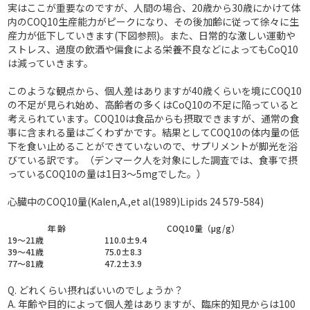
実はここが重要なのですが、人間の場合、20歳から30歳にかけて体
内のCOQ10生産能力がピークになり、その後加齢に従って徐々に生
産力が低下していきます(下図参照)。また、日常的な激しい運動や
ストレス、過度の飲酒や偏食による栄養不良などによってもCoQ10
は減っていきます。
このような観点から、個人差はありますが40歳くらいを境にCOQ10
の不足が見られ始め、高齢者の多くはCoQ10の不足に陥っていると
考えられています。COQ10は食品からも摂取できますが、通常の食
事に含まれる量はごくわずかです。結果としてCOQ10の体内量の低
下を食い止めることができていないので、サプリメントが脚光を浴
びている訳です。（デンマーク人を対象にした調査では、食事で摂
っているCOQ10の量は1日3～5mgでした。）
心臓中のCOQ10量(Kalen,A.,et al(1989)Lipids 24 579-584)
年 齢
COQ10量（μg/g）
19～21歳
110.0±9.4
39～41歳
75.0±8.3
77～81歳
47.2±3.9
Q. どれくらい摂ればいいのでしょうか？
A.
年齢や目的によって個人差はありますが、臨床的知見からは100