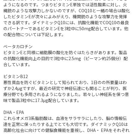
ようになるのです。つまりビタミンE単独では活性酸素に対し、火
縄銃のような攻撃力しかないのですが、COQ10と一緒の場合は酸化
したビタミンEが次々によみがえり、機関銃のような攻撃力を発揮
できる訳です。ダイナミックQ10には、抗酸化機能でCOQ10の最良
のパートナーであるビタミンEを3粒中に50mg配合しています。他
の配合物については下記します。
ベータカロチン
ビタミンEと同様に細胞膜の酸化を防ぐはたらきがあります。製品
の抗酸化機能向上の目的で3粒中に2.5mg（ピーマン約25個分）配
合しています。
ビタミンB12
悪性貧血を防ぐビタミンとして知られており、1日のの所要量はわ
ずか2.4μgですが、最近の研究で神経伝達にも関ることが判り、医
療分野でも多用されるようになりました。若々しい神経系を保つ意
味で製品3粒中に17.3μg配合しています。
DHA・EPA
これらオメガ3系脂肪酸は、血液をサラサラにしたり、脳の情報伝
達を正常に保ったりする上でとても大切です。ダイナミックQ10は
高齢化社会に向けての健脳食機能を重視し、DHA・ EPAをそれぞれ