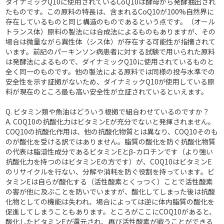
ダイナミックQ10に使用されているCoQ10は酵母から発酵抽出され
たものです。この原料の特長は、含まれるCoQ10が100%自然界に
存在しているものと同じ構造のものであるという点です。（オール
トランス体）原料の製法には合成法によるものもありますが、その
場合は微量ながら異性体（シス体）が存在する可能性が指摘されて
います。前記のパーキンソン病患者に対する試験で用いられた原料
は発酵法によるもので、ダイナミックQ10に使用されているものと
全く同一のものです。他の製法による原料では同様の投与水準での
安全性を示す証拠がないため、ダイナミックQ10が使用している原
料が現在のところ最も高い安全性が立証されているといえます。
Q. ビタミン類や魚油はどういう根拠で組合わせているのですか？
A.
COQ10の抗酸化力はビタミンEが充分でないと発揮されません。
COQ10の抗酸化作用は、他の抗酸化物質とは異なり、COQ10そのも
のが酸化を受ける訳ではありません。脂質の酸化を防ぐ抗酸化物質
の代表は脂溶性成分であるビタミンEとβ-カロチンです（より強い
抗酸化力を持つのはビタミンEの方です）が、COQ10はビタミンE
のリサイクルを行ない、分解や消耗を防ぐ役割を持っています。ビ
タミンEは自らが酸化する（活性酸素とくっつく）ことで活性酸素
の害が他に及ぶことを防いでいますが、酸化してしまった後は抗酸
化物としての機能は失われ、場合によっては逆に体内脂質の酸化を
促進してしまうこともあります。ところがここにCOQ10があると、
酸化したビタミンEが還元され、再び活性酸素が戦うことができる