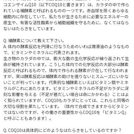
コエンザイムQ10（以下COQ10と書きます）は、カラダの中で作ら
れている補酵素と呼ばれるものの一つです。赤血球を除くあらゆる
細胞内に存在していて、私たちが生きるために必要なエネルギーの
産生や、有害な活性酸素から細胞組織を守るために、なくてはなら
ないはたらきをしています。
Q. 補酵素について教えて下さい。
A. 体内の酵素反応を円滑に行なうためのいわば潤滑油のようなもの
で、ビタミンやミネラルに代表されます。
生き物のカラダの中では、膨大な数の生化学反応が繰り返されて生
命が維持されています。こうした体内での化学反応の大部分は酵素
反応と呼ばれるもので、体内で作られる酵素が介在して行なわれま
すが、実は酵素反応は補酵素の助けを借りないとスムーズにいかな
いことが判っています。代表的な補酵素といえばビタミン類やミネ
ラルがこれにあたります。ビタミンやミネラルの不足がカラダに深
刻な影響を与える（不足が甚だしい場合は命にかかわる）ことはよ
く知られていますが、COQ10もカラダにとっては、これらと同等の
大切な役割を果たしています。（体内で合成できますからビタミン
ではないのですが、その働きの重要性からCOQ10を「ビタミンQ」
と呼ぶこともあります）。
Q. COQ10は具体的にどのようなはたらきをしているのですか？