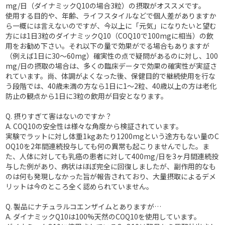
mg/日（ダイナミックQ10の場合3粒）の摂取がオススメです。
使用する目的や、年齢、ライフスタイルなどで個人差がありますか
ら一概には言えないのですが、今以上に「元気」になりたいと望む
方には1日3粒のダイナミックQ10（COQ10で100mgに相当）の飲
用をお勧め下さい。それ以下の量で効果がでる場合もありますが
（例えば1日に30～60mg）確実性の点で疑問があるのに対し、100
mg/日の摂取の場合は、多くの臨床データで効果の確実性が実証さ
れています。尚、体調がよくなった後、保健目的で継続使用を行な
う段階では、40歳未満の方なら1日に1～2粒、40歳以上の方は老化
防止の観点から1日に3粒の飲用が目安となります。
Q. 摂りすぎて害はないのですか？
A.
COQ10の安全性は様々な角度から検証されています。
実験でラットに対し体重1kgあたり1200mgという途方もない量のC
OQ10を2年間連続投与しても何の異常も起こりませんでした。ま
た、人体に対しても乳癌の患者に対して400mg/日を3ヶ月間連続投
与した例があり、病状はほぼ完全に回復しましたが、副作用的なも
のは何も発現しなかった旨が報告されており、大量摂取によるデメ
リットは今のところ全く認められていません。
Q. 製品にナチュラルコエンザイムとありますが…
A.
ダイナミックQ10は100%天然のCOQ10を使用しています。