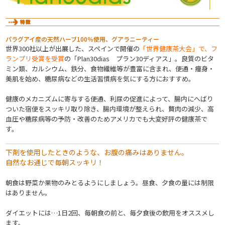
パラグアイ産の天然ハーブ100％使用、グアラニーティー
世界300社以上が出展した、スペインで開催の
「世界健康茶大会」で、フ
ランプリ受賞を受賞
の「Plan30dias プラン30ディアス」。良質のビタ
ミン類、カルシウム、鉄分、食物繊維等が豊富に含まれ、便通・痩身・
美肌を始め、糖尿病などの生活習慣病を気にする方におすすめ。
健康のメカニズムに寄与する便通、利尿の促進によって、腸内にへばり
ついた宿便をスッキリ取り除き、腸内環境が整えられ、贅肉の減少、高
血圧や糖尿病等の予防・改善のためアメリカでも大変好評の健康茶で
す。
下剤を使用したときのような、お腹の痛みはありません。
自然なお通じで毎朝スッキリ！
朝食は野菜か果物のみとるようにしましょう。昼食、夕食の量には制限
はありません。
ダイエットには…1日2回、毎朝食の前と、毎夕食後の飲用をオススメし
ます。