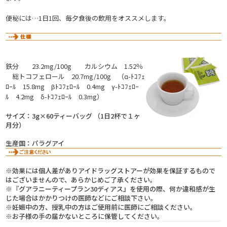
便秘には…1日1回、毎夕食後の飲用をオススメします。
鉄分 23.2mg/100g カルシウム 1.52％
総トコフェロール 20.7mg/100g （α-ﾄｺﾌｪ
ﾛｰﾙ 15.8mg βﾄｺﾌｪﾛｰﾙ 0.4mg γ-ﾄｺﾌｪﾛｰ
ﾙ 4.2mg δ-ﾄｺﾌｪﾛｰﾙ 0.3mg）
サイズ：3g×60ティーバッグ （1日2杯で１ヶ
月分）
生産国：パラグアイ
※効果には個人差がありアイドラッグストアーが効果を保証するもので
はございませんので、あらかじめご了承ください。
※『グアラニーティープラン30ディアス』を使用の際、何か違和感が生
じた場合はかかりつけの医師などにご相談下さい。
※妊娠中の方、授乳中の方はご使用前に医師にご相談ください。
※お子様の手の届かないところに保管してください。