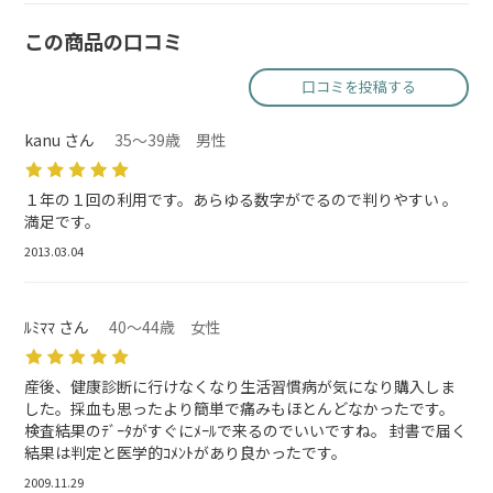
この商品の口コミ
口コミを投稿する
kanu さん
35～39歳 男性
１年の１回の利用です。あらゆる数字がでるので判りやすい 。
満足です。
2013.03.04
ﾙﾐﾏﾏ さん
40～44歳 女性
産後、健康診断に行けなくなり生活習慣病が気になり購入しま
した。採血も思ったより簡単で痛みもほとんどなかったです。
検査結果のﾃﾞｰﾀがすぐにﾒｰﾙで来るのでいいですね。 封書で届く
結果は判定と医学的ｺﾒﾝﾄがあり良かったです。
2009.11.29