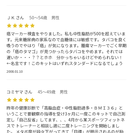
ＪＫ さん
50～54歳 男性
癌マーカー検査をやりました。私も中性脂肪が500を超えていま
す。元来糖尿病の家系なので血糖値には敏感です。タバコを良く
吸うのでやはり「癌」が気になります。腫瘍マーカーでごく早期
の「癌のタマゴ」が見つかったらタバコをやめます。それでは
遅いか・・・？？とホホ 分かっちゃいるけどやめられない！
←名言です！このキットはいずれスタンダードになるでしょう
2008.01.10
コミヤマ さん
45～49歳 男性
昨年の健康診断で「高脂血症・中性脂肪過多・ＢＭＩ３６」と
いうことで要観察の指導を受け3ヶ月に一度このキットで自己測
定し「自己反省」してます、、、4月から某スポーツフィットネ
スで トレーナーと相談し週に二度トレーニングを開始しまし
た。 メタボ度が段々下がってきて「目標」が明示されるのが励