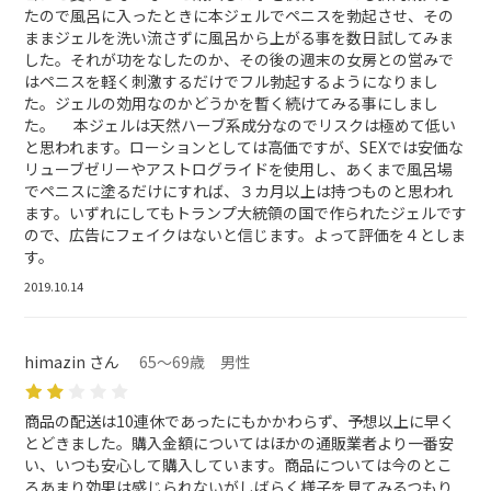
たので風呂に入ったときに本ジェルでペニスを勃起させ、その
ままジェルを洗い流さずに風呂から上がる事を数日試してみま
した。それが功をなしたのか、その後の週末の女房との営みで
はペニスを軽く刺激するだけでフル勃起するようになりまし
た。ジェルの効用なのかどうかを暫く続けてみる事にしまし
た。 本ジェルは天然ハーブ系成分なのでリスクは極めて低い
と思われます。ローションとしては高価ですが、SEXでは安価な
リューブゼリーやアストログライドを使用し、あくまで風呂場
でペニスに塗るだけにすれば、３カ月以上は持つものと思われ
ます。いずれにしてもトランプ大統領の国で作られたジェルです
ので、広告にフェイクはないと信じます。よって評価を４としま
す。
2019.10.14
himazin さん
65～69歳 男性
商品の配送は10連休であったにもかかわらず、予想以上に早く
とどきました。購入金額についてはほかの通販業者より一番安
い、いつも安心して購入しています。商品については今のとこ
ろあまり効果は感じられないがしばらく様子を見てみるつもり