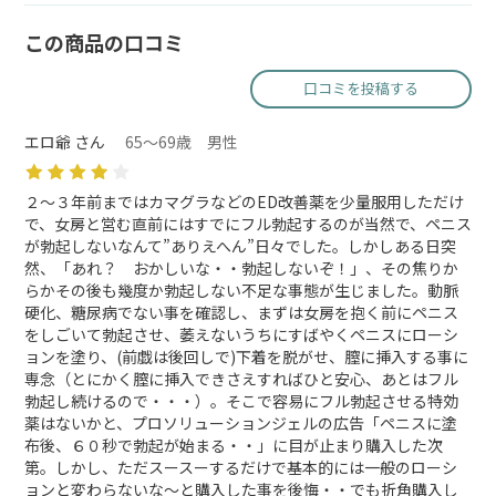
この商品の口コミ
口コミを投稿する
エロ爺 さん
65～69歳 男性
２～３年前まではカマグラなどのED改善薬を少量服用しただけ
で、女房と営む直前にはすでにフル勃起するのが当然で、ペニス
が勃起しないなんて”ありえへん”日々でした。しかしある日突
然、「あれ？ おかしいな・・勃起しないぞ！」、その焦りか
らかその後も幾度か勃起しない不足な事態が生じました。動脈
硬化、糖尿病でない事を確認し、まずは女房を抱く前にペニス
をしごいて勃起させ、萎えないうちにすばやくペニスにローシ
ョンを塗り、(前戯は後回しで)下着を脱がせ、膣に挿入する事に
専念（とにかく膣に挿入できさえすればひと安心、あとはフル
勃起し続けるので・・・）。そこで容易にフル勃起させる特効
薬はないかと、プロソリューションジェルの広告「ペニスに塗
布後、６０秒で勃起が始まる・・」に目が止まり購入した次
第。しかし、ただスースーするだけで基本的には一般のローシ
ョンと変わらないな～と購入した事を後悔・・でも折角購入し