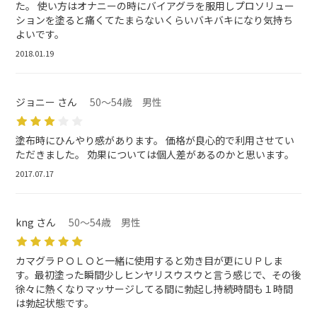
た。 使い方はオナニーの時にバイアグラを服用しプロソリュー
ションを塗ると痛くてたまらないくらいバキバキになり気持ち
よいです。
2018.01.19
ジョニー さん
50～54歳 男性
塗布時にひんやり感があります。 価格が良心的で利用させてい
ただきました。 効果については個人差があるのかと思います。
2017.07.17
kng さん
50～54歳 男性
カマグラＰＯＬＯと一緒に使用すると効き目が更にＵＰしま
す。最初塗った瞬間少しヒンヤリスウスウと言う感じで、その後
徐々に熱くなりマッサージしてる間に勃起し持続時間も１時間
は勃起状態です。