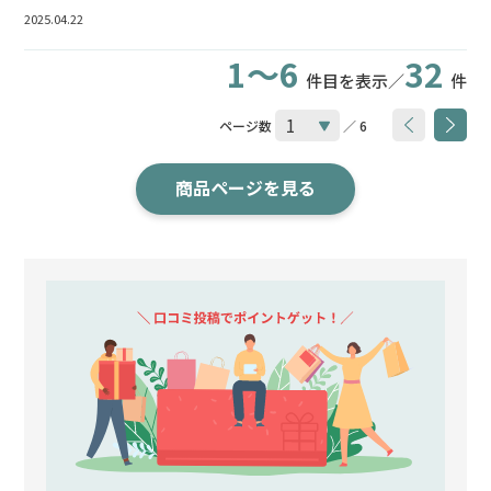
2025.04.22
1～6
32
件目を表示／
件
ページ数
／ 6
商品ページを見る