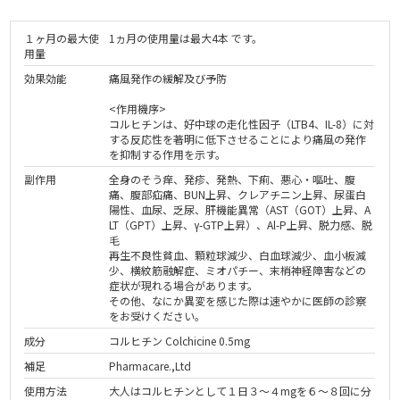
１ヶ月の最大使
1ヵ月の使用量は最大4本 です。
用量
効果効能
痛風発作の緩解及び予防
<作用機序>
コルヒチンは、好中球の走化性因子（LTB4、IL-8）に対
する反応性を著明に低下させることにより痛風の発作
を抑制する作用を示す。
副作用
全身のそう痒、発疹、発熱、下痢、悪心・嘔吐、腹
痛、腹部疝痛、BUN上昇、クレアチニン上昇、尿蛋白
陽性、血尿、乏尿、肝機能異常（AST（GOT）上昇、A
LT（GPT）上昇、γ-GTP上昇）、Al-P上昇、脱力感、脱
毛
再生不良性貧血、顆粒球減少、白血球減少、血小板減
少、横紋筋融解症、ミオパチー、末梢神経障害などの
症状が現れる場合があります。
その他、なにか異変を感じた際は速やかに医師の診察
をお受けください。
成分
コルヒチン Colchicine 0.5mg
補足
Pharmacare.,Ltd
使用方法
大人はコルヒチンとして１日３～４mgを６～８回に分