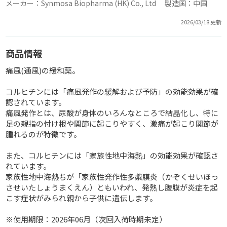
メーカー：Synmosa Biopharma (HK) Co., Ltd 製造国：中国
2026/03/18 更新
商品情報
痛風(通風)の緩和薬。
コルヒチンには「痛風発作の緩解および予防」の効能効果が確
認されています。
痛風発作とは、尿酸が身体のいろんなところで結晶化し、特に
足の親指の付け根や関節に起こりやすく、激痛が起こり関節が
腫れるのが特徴です。
また、コルヒチンには「家族性地中海熱」の効能効果が確認さ
れています。
家族性地中海熱ちが「家族性発作性多漿膜炎（かぞくせいほっ
させいたしょうまくえん）ともいわれ、発熱し腹膜が炎症を起
こす症状がみられ親から子供に遺伝します。
※使用期限：2026年06月（次回入荷時期未定）