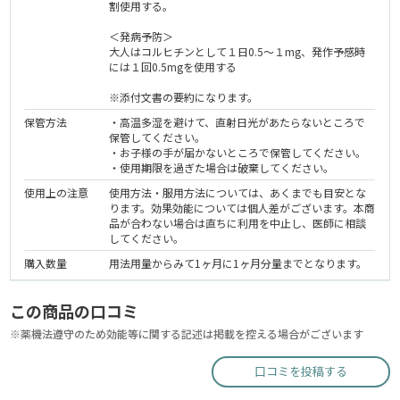
割使用する。
＜発病予防＞
大人はコルヒチンとして１日0.5～１mg、発作予感時
には１回0.5mgを使用する
※添付文書の要約になります。
保管方法
・高温多湿を避けて、直射日光があたらないところで
保管してください。
・お子様の手が届かないところで保管してください。
・使用期限を過ぎた場合は破棄してください。
使用上の注意
使用方法・服用方法については、あくまでも目安とな
ります。効果効能については個人差がございます。本商
品が合わない場合は直ちに利用を中止し、医師に相談
してください。
購入数量
用法用量からみて1ヶ月に1ヶ月分量までとなります。
この商品の口コミ
※薬機法遵守のため効能等に関する記述は掲載を控える場合がございます
口コミを投稿する