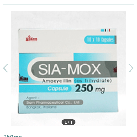
1
/
1
250mg