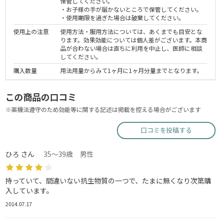
保管してください。
・お子様の手が届かないところで保管してください。
・使用期限を過ぎた場合は破棄してください。
使用上の注意
使用方法・服用方法については、あくまでも目安とな
ります。効果効能については個人差がございます。本商
品が合わない場合は直ちに利用を中止し、医師に相談
してください。
購入数量
用法用量からみて1ヶ月に1ヶ月分量までとなります。
この商品の口コミ
※薬機法遵守のため効能等に関する記述は掲載を控える場合がございます
口コミを投稿する
ひろ さん
35～39歳 男性
持っていて、間違いない抗生物質の一つで、たまに無くなり次第購
入しています。
2014.07.17