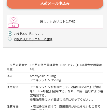
入荷メール申込み
ほしいものリストに登録
69
お支払い方法について
お気に入りカテゴリーに登録
１ヶ月の最大使
1ヵ月の使用量は最大180錠 です。(1日の最大使用量は
用量
6錠)
成分
Amoxycillin 250mg
アモキシシリン 250mg
使用方法
アモキシシリン水和物として、通常1回250mg（力価）
を1日3～4回経口服用する。なお、年齢、症状により適
宜増減する。
※用法用量は必ず医師の指示に従ってください。
保管方法
・高温多湿を避けて、直射日光があたらないところで