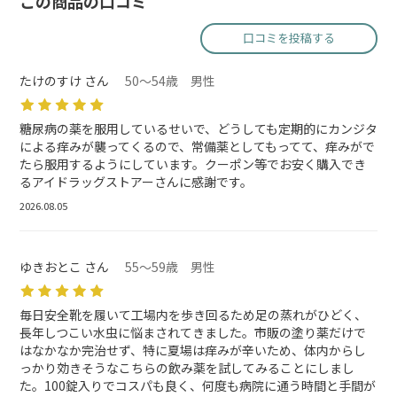
この商品の口コミ
口コミを投稿する
たけのすけ さん
50～54歳 男性
糖尿病の薬を服用しているせいで、どうしても定期的にカンジタ
による痒みが襲ってくるので、常備薬としてもってて、痒みがで
たら服用するようにしています。クーポン等でお安く購入でき
るアイドラッグストアーさんに感謝です。
2026.08.05
ゆきおとこ さん
55～59歳 男性
毎日安全靴を履いて工場内を歩き回るため足の蒸れがひどく、
長年しつこい水虫に悩まされてきました。市販の塗り薬だけで
はなかなか完治せず、特に夏場は痒みが辛いため、体内からし
っかり効きそうなこちらの飲み薬を試してみることにしまし
た。100錠入りでコスパも良く、何度も病院に通う時間と手間が