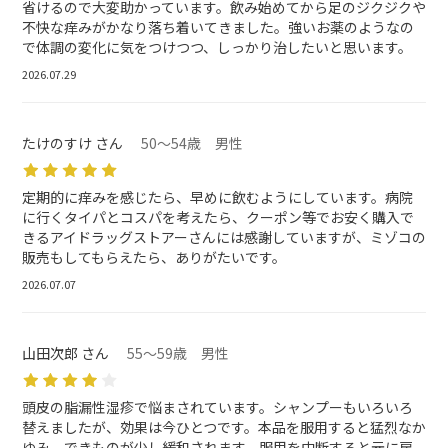
省けるので大変助かっています。飲み始めてから足のジクジクや
不快な痒みがかなり落ち着いてきました。強いお薬のようなの
で体調の変化に気をつけつつ、しっかり治したいと思います。
2026.07.29
たけのすけ さん
50～54歳 男性
定期的に痒みを感じたら、早めに飲むようにしています。病院
に行くタイパとコスパを考えたら、クーポン等でお安く購入で
きるアイドラッグストアーさんには感謝していますが、ミゾコの
販売もしてもらえたら、ありがたいです。
2026.07.07
山田次郎 さん
55～59歳 男性
頭皮の脂漏性湿疹で悩まされています。シャンプーもいろいろ
替えましたが、効果は今ひとつです。本品を服用すると猛烈なか
ゆみ、できものが少し緩和されます。服用を中断すると元に戻