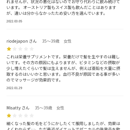
れませんが、状況の悪化はないのでお守り代わりに飲み続けて
います。 オーストリア製もスイス製も飲んだことはあります
が、違いは分からなかったため安い方を選んでいます。
2022.03.05
riodejapon さん
35～39歳 女性
これは栄養サプリメントです。栄養だけで髪を生やすのは難し
いです。その方の原因にもよりますが、ビタミンなどの摂取が
少し増えたぐらいで髪は生えませんが、例えば亜鉛を大量に摂
取するのはいいかと思います。血行不良が原因である事が多い
のでマッサージが効果的です。
2022.01.29
Misatty さん
35～39歳 女性
細くなった髪の毛をどうにかしたくて服用しましたが、効果は
よくわからず…。ただ最近ダイエットでゼニカルの後発品を飲