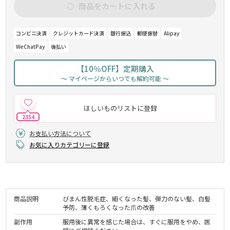
商品をカートに入れる
コンビニ決済
クレジットカード決済
銀行振込
郵便振替
Alipay
WeChatPay
後払い
【10％OFF】定期購入
～ マイページからいつでも解約可能 ～
ほしいものリストに登録
2354
お支払い方法について
お気に入りカテゴリーに登録
商品説明
びまん性脱毛症、細くなった髪、弾力のない髪、白髪
予防、薄くもろくなった爪の改善
副作用
服用後に異常を感じた場合は、すぐに服用をやめ、医