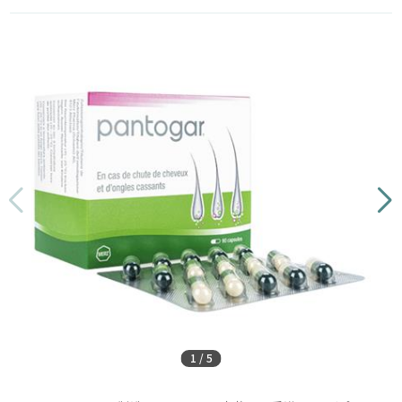
1
/
5