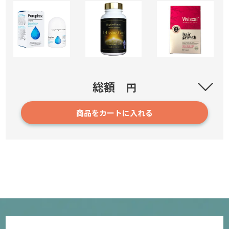
パースピレックス
総額
円
商品をカートに入れる
901
2,510円～
確認／選び直す
L-リジンゴールド (L-Lysine GOLD)
12809