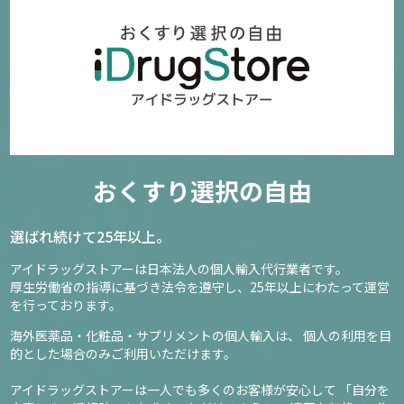
3,580円～
確認／選び直す
ビビスカル ウーマン (Viviscal Extra Strength Supple
ments)
おくすり選択の自由
50
9,750円～
選ばれ続けて25年以上。
アイドラッグストアーは日本法人の個人輸入代行業者です。
確認／選び直す
厚生労働省の指導に基づき法令を遵守し、
25年以上にわたって運営
を行っております。
海外医薬品・化粧品・サプリメントの個人輸入は、
個人の利用を目
的とした場合のみご利用いただけます。
アイドラッグストアーは一人でも多くのお客様が安心して
「自分を