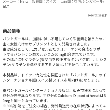
メーカー：Merz 製造国：スイス 出荷国：香港/シンガポール/
台湾
2026/07/29 更新
商品情報
パントガールは、加齢に伴い不足していく栄養素を補うために
主に女性向けのサプリメントとして開発されました。
主要成分として、1カプセルあたりコラーゲンの合成をサポー
トするパントテン酸カルシウム60mg配合されています。
そのほかにもケラチン(髪や爪を校正するタンパク質）、L-シス
チン(ケラチンを構成するアミノ酸)などを配合しています。
本製品は、ドイツで有効性を検証された「パントガール」のイ
ンターナショナル版(スイス製 スイス市場向け)になります。
※パントガールインターナショナル版は、販売市場国によって
成分が若干異なります。主成分のCalcium-D-pantothenatは6
0mgと同一となっています。
※300錠1箱をご注文の場合、海外発送元の在庫状況によっては