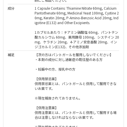
師にご相談ください。
成分
1 Capsule Contains: Thiamine Nitrate 60mg, Calcium
Pantothenate 60mg, Medicinal Yeast 100mg, Cystine 2
0mg, Keratin 20mg, P-Amino-Benzoic Acid 20mg, Ind
igotine (E132) and Other Excipients.
1カプセルあたり：チアミン硝酸塩 60mg、パントテン
酸カルシウム 60mg、薬用酵母 100mg、システイン 20
mg、ケラチン 20mg、4-アミノ安息香酸 20mg、イン
ジゴカルミン(E132)、その他添加剤
補足
【次の方はパントガールを服用しないでください】
・本剤の成分に対し過敏症の既往歴のある方
・妊娠中の方、授乳中の方
【併用禁忌薬】
併用禁忌薬とは、パントガールと併用して服用できな
いお薬です。
※現在報告されておりません。
【併用注意薬】
併用注意薬とは、パントガールと併用して服用する場
合は注意しなければならないお薬です。
※現在報告されておりません。