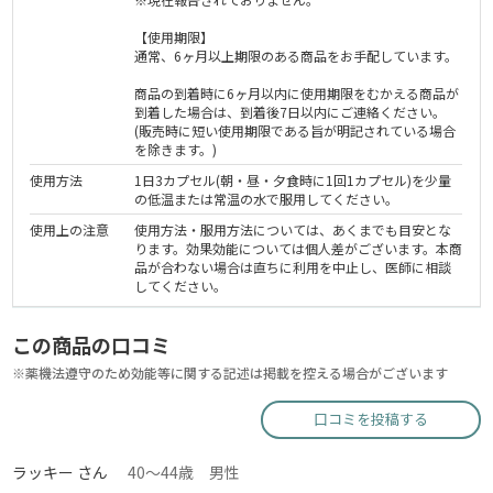
【使用期限】
通常、6ヶ月以上期限のある商品をお手配しています。
商品の到着時に6ヶ月以内に使用期限をむかえる商品が
到着した場合は、到着後7日以内にご連絡ください。
(販売時に短い使用期限である旨が明記されている場合
を除きます。)
使用方法
1日3カプセル(朝・昼・夕食時に1回1カプセル)を少量
の低温または常温の水で服用してください。
使用上の注意
使用方法・服用方法については、あくまでも目安とな
ります。効果効能については個人差がございます。本商
品が合わない場合は直ちに利用を中止し、医師に相談
してください。
この商品の口コミ
※薬機法遵守のため効能等に関する記述は掲載を控える場合がございます
口コミを投稿する
ラッキー さん
40～44歳 男性