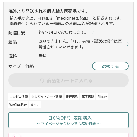
海外より発送される個人輸入医薬品です。
輸入手続き上、内容品は「medicine(医薬品)」と記載されます。
※義務付けられている一部商品のみ商品名が記載されます。
約7～14日でお届けします。
配達目安
返品できません。但し、破損・誤送の場合は再
返品
発送させていただきます。
送料
無料
サイズ／価格
選択する
商品をカートに入れる
コンビニ決済
クレジットカード決済
銀行振込
郵便振替
Alipay
WeChatPay
後払い
【10％OFF】定期購入
～ マイページからいつでも解約可能 ～