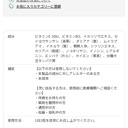
お気に入りカテゴリーに登録
成分
ビタミンE 20IU、ビタミンB3、イカリソウエキス、セ
イヨウサンザシ（液果）、ダミアナ（葉）、ムイラプ
アマ 、イチョウ（葉）、朝鮮人参、シツリシエキス、
カツアバ（樹皮）、ノコギリヤシ、イノシン、L-アルギ
ニン、エンバク（わら）、カイエン（果実）、分離大
豆タンパク質
補足
【以下の方は使用しないでください】
・本製品の成分に対しアレルギーのある方
・未成年
【次に該当する方は、使用前に医療機関へご相談くだ
さい】
・持病をお持ちの方
・薬剤を服用中の方
・通院中の方
・妊娠・授乳中の方
使用方法
1日1粒を目安にお召し上がりください。