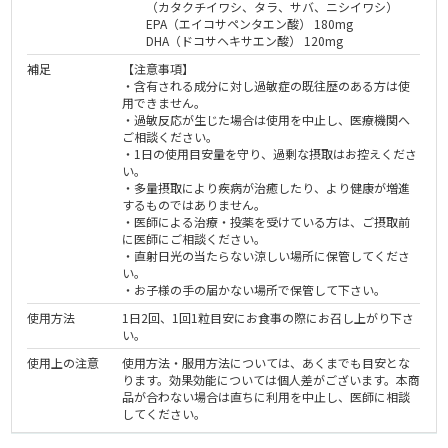
（カタクチイワシ、タラ、サバ、ニシイワシ）
EPA（エイコサペンタエン酸） 180mg
DHA（ドコサヘキサエン酸） 120mg
補足
【注意事項】
・含有される成分に対し過敏症の既往歴のある方は使
用できません。
・過敏反応が生じた場合は使用を中止し、医療機関へ
ご相談ください。
・1日の使用目安量を守り、過剰な摂取はお控えくださ
い。
・多量摂取により疾病が治癒したり、より健康が増進
するものではありません。
・医師による治療・投薬を受けている方は、ご摂取前
に医師にご相談ください。
・直射日光の当たらない涼しい場所に保管してくださ
い。
・お子様の手の届かない場所で保管して下さい。
使用方法
1日2回、1回1粒目安にお食事の際にお召し上がり下さ
い。
使用上の注意
使用方法・服用方法については、あくまでも目安とな
ります。効果効能については個人差がございます。本商
品が合わない場合は直ちに利用を中止し、医師に相談
してください。