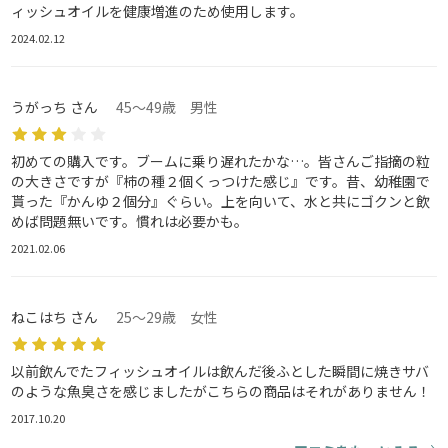
ィッシュオイルを健康増進のため使用します。
2024.02.12
うがっち さん
45～49歳 男性
初めての購入です。ブームに乗り遅れたかな…。皆さんご指摘の粒
の大きさですが『柿の種２個くっつけた感じ』です。昔、幼稚園で
貰った『かんゆ２個分』ぐらい。上を向いて、水と共にゴクンと飲
めば問題無いです。慣れは必要かも。
2021.02.06
ねこはち さん
25～29歳 女性
以前飲んでたフィッシュオイルは飲んだ後ふとした瞬間に焼きサバ
のような魚臭さを感じましたがこちらの商品はそれがありません！
2017.10.20