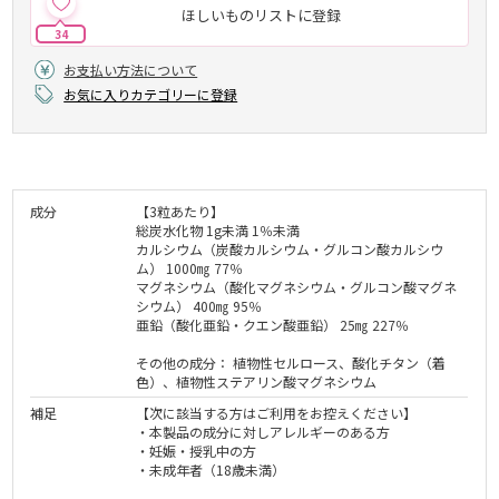
ほしいものリストに登録
34
お支払い方法について
お気に入りカテゴリーに登録
成分
【3粒あたり】
総炭水化物 1g未満 1％未満
カルシウム（炭酸カルシウム・グルコン酸カルシウ
ム） 1000㎎ 77％
マグネシウム（酸化マグネシウム・グルコン酸マグネ
シウム） 400㎎ 95％
亜鉛（酸化亜鉛・クエン酸亜鉛） 25㎎ 227％
その他の成分： 植物性セルロース、酸化チタン（着
色）、植物性ステアリン酸マグネシウム
補足
【次に該当する方はご利用をお控えください】
・本製品の成分に対しアレルギーのある方
・妊娠・授乳中の方
・未成年者（18歳未満）