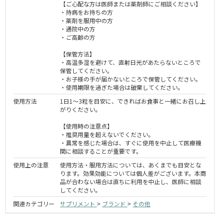
【ご心配な方は医師または薬剤師にご相談ください】
・持病をお持ちの方
・薬剤を服用中の方
・通院中の方
・ご高齢の方
【保管方法】
・高温多湿を避けて、直射日光があたらないところで
保管してください。
・お子様の手が届かないところで保管してください。
・使用期限を過ぎた場合は破棄してください。
使用方法
1日1～3粒を目安に、できればお食事と一緒にお召し上
がりください。
【使用時の注意点】
・推奨用量を超えないでください。
・異常を感じた場合は、すぐに使用を中止して医療機
関に相談することが重要です。
使用上の注意
使用方法・服用方法については、あくまでも目安とな
ります。効果効能については個人差がございます。本商
品が合わない場合は直ちに利用を中止し、医師に相談
してください。
関連カテゴリー
サプリメント
>
ブランド
>
その他