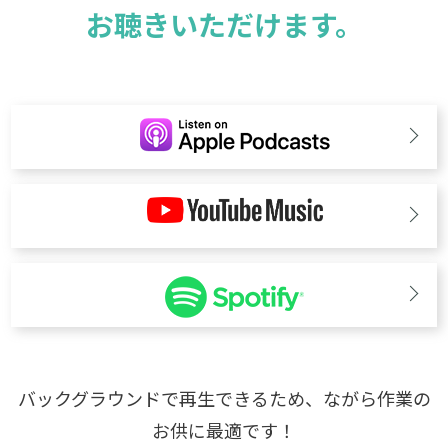
問い合わせの内容」に【クイズの答え】を記入して
お聴きいただけます。
・公式WEBフォーム：
https://www.idrugstore.jp/
送信してください。応募締め切り：2026年5月24日
enquiry?EnquiryType=9
(日)
23:59
まで発表：後日、厳正なる抽選の上、ポイ
・公式X（旧Twitter）のリプライ・Spotifyのコメン
ント付与とメールをお送りいたします。
ト欄
【アイドラッグストアー公式X】
━━━━━━━━━━━━━━━━━━━━━
⁠https://x.com/idrugstore1193⁠
▼ 関連リンク＆公式SNS
【おくすり選択の自由 アイドラッグストアー】
━━━━━━━━━━━━━━━━━━━━━
⁠https://www.idrugstore.jp/⁠
【アイドラッグストアー公式X】
https://x.com/idru
#毒にも薬にもなるradio #アイドラッグストアー #新
gstore1193
保友映 #podcast
【おくすり選択の自由 アイドラッグストアー】
http
s://www.idrugstore.jp/
#毒にも薬にもなるradio #アイドラッグストアー #新
保友映 #podcast
バックグラウンドで再生できるため、ながら作業の
お供に最適です！