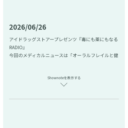
▼関連リンク＆公式SNS
━━━━━━━━━━━━━━━━━━━━━
━━━━━━━━━━━━━━━━━━━━━
▼【お知らせ】公開収録＆ファン交流会
【アイドラッグストアー公式X】
https://x.com/idru
━━━━━━━━━━━━━━━━━━━━━
2026/06/26
gstore1193
番組初となるリアルイベントを開催します。現役医師
【おくすり選択の自由 アイドラッグストアー】
http
をゲストに迎え、美容や健康について楽しく学び、
アイドラッグストアープレゼンツ『毒にも薬にもなる
s://www.idrugstore.jp/
皆様と直接交流できる特別なひとときをご用意しま
RADIO』
#毒にも薬にもなるradio #アイドラッグストアー #新
した。
今回のメディカルニュースは「オーラルフレイルと健
保友映 #podcast
皆様のご応募を心よりお待ちしております。応募や詳
康」について解説します。
細は下記をご確認ください。
━━━━━━━━━━━━━━━━━━━━━
Shownoteを表示する
▼ 今回のメディカルニュース
【特集ページ】
https://www.idrugstore.jp/speci
━━━━━━━━━━━━━━━━━━━━━
al/offline_event
ニュース元記事：地域でオーラルフレイル対策を実践
━━━━━━━━━━━━━━━━━━━━━
できるように「オーラルフレイル対策マニュアル」
▼皆様からの「川柳」を大募集！
を作成—都健康長寿医療センター(引用元：Gem Me
━━━━━━━━━━━━━━━━━━━━━
d)
https://gemmed.ghc-j.com/?p=74293
次回のテーマは『残暑に一言』です。
番組ではリスナーの皆様からのメッセージをお待ち