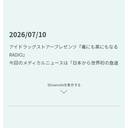
https://www.itmedia.co.jp/news/articles/2606/
05/news107.html
━━━━━━━━━━━━━━━━━━━━━
▼皆様からの「メッセージ」も募集中！
2026/07/10
━━━━━━━━━━━━━━━━━━━━━
番組ではリスナーの皆様からのメッセージをお待ち
アイドラッグストアープレゼンツ『毒にも薬にもなる
しております。下記の問い合わせフォームのリンクよ
RADIO』
り、ラジオネームを添えてお送りください。
今回のメディカルニュースは「日本から世界初の食道
メールが読まれた方には、アイドラッグストアーでご
がんウイルス製剤が今夏販売へ」について解説しま
利用いただける2,000円分のポイントを差し上げま
す。
す。
Shownoteを表示する
━━━━━━━━━━━━━━━━━━━━━
↓投稿はこちらから↓
▼今回のメディカルニュース
https://www.idrugstore.jp/enquiry
━━━━━━━━━━━━━━━━━━━━━
※川柳の投稿は「お問合せの種類」を「Podcast番組
ニュース元記事：世界初の食道がんウイルス製剤 今
へのお便り」に変更の上ご投稿ください。
夏にも販売へ(引用元：共同通信)
https://news.jp/i/
━━━━━━━━━━━━━━━━━━━━━
1436660600483037482