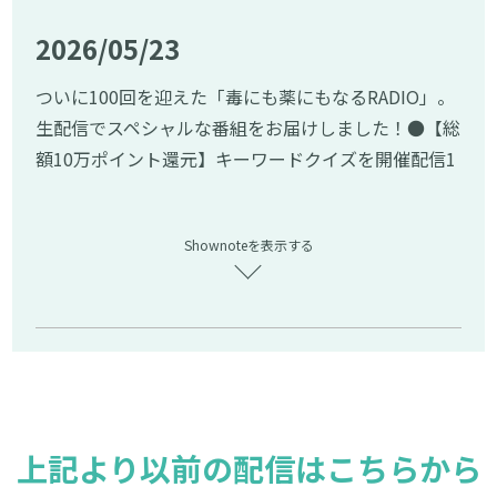
━━━━━━━━━━━━━━━━━━━━━
コム）
https://www.jiji.com/jc/article?k=202605
2026/05/23
【アイドラッグストアー公式X】
https://x.com/idru
0700660⁠
gstore1193
━━━━━━━━━━━━━━━━━━━━━
ついに100回を迎えた「毒にも薬にもなるRADIO」。
【おくすり選択の自由 アイドラッグストアー】
http
▼ 皆様からの「川柳」を大募集！
生配信でスペシャルな番組をお届けしました！●【総
s://www.idrugstore.jp/
━━━━━━━━━━━━━━━━━━━━━
額10万ポイント還元】キーワードクイズを開催配信1
#毒にも薬にもなるradio #アイドラッグストアー #新
次回のテーマは『人生最大のスリーセブン』です。
00回を祝した感謝企画として、視聴者参加型の特別
保友映 #podcast
【作品例】・ビギナーズ ラックが発動 三連単
なクイズ企画を実施いたします。特典：正解者の中か
7月はラッキーセブンの月です。あなたの人生で一番
Shownoteを表示する
ら抽選で100名様に、アイドラッグストアーで利用可
のラッキー、「スリーセブン(777)」を引いたときの
能な1000ポイント、総額10万ポイントを付与いたし
思い出を五七五に乗せてご投稿ください！
ます！応募条件： アイドラッグストアー会員（生配
信中の新規会員登録も対象となります）。会員登録
🎁 掲載特典番組内で読まれた方全員に、アイドラッ
はこちら：
https://www.idrugstore.jp/users/pre-
グストアーでご利用いただける2,000円分のポイント
r...
●クイズの回答はこちらから↓
https://www.idr
を差し上げます！
ugstore.jp/enquiry?Enq...
※お問い合わせの種類は
上記より以前の配信はこちらから
📬 投稿方法下記のいずれかから、皆様の送りやすい
「ポッドキャスト番組へのお便り」を選択肢、「お
方法で送ってください。