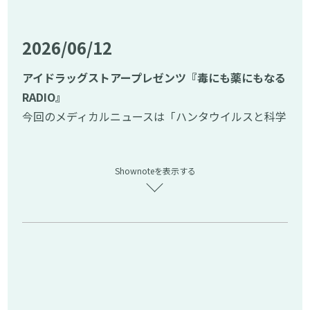
【作品例】・３０℃ 涼しく感じる なぜだろう
しております。下記の問い合わせフォームのリンクよ
９月も暑さが続きます。「まだ続くのか」「秋はどこ
り、ラジオネームを添えてお送りください。
2026/06/12
にいった」という思いを五七五に乗せてご投稿くだ
メールが読まれた方には、アイドラッグストアーでご
さい。
利用いただける2,000円分のポイントを差し上げま
アイドラッグストアープレゼンツ『毒にも薬にもなる
す。
RADIO』
番組で読まれた方全員に、アイドラッグストアーでご
投稿はこちらから↓
今回のメディカルニュースは「ハンタウイルスと科学
利用いただける2,000円分のポイントを差し上げま
https://www.idrugstore.jp/enquiry⁠
リテラシー」について解説します。
す。
その他、当店のX(旧Twitter)のリプライや、Spotify
━━━━━━━━━━━━━━━━━━━━━
投稿方法は下記のいずれかから、皆様の送りやすい
からでもOKです。皆様の送りやすい方法で送ってく
Shownoteを表示する
▼ 今回のメディカルニュース
方法で送ってください。
ださい。
━━━━━━━━━━━━━━━━━━━━━
・公式WEBフォーム：川柳の投稿は「お問合せの種
【アイドラッグストアー公式X】
ニュース元記事：ハンタウイルス集団感染「日本に大
類」を「Podcast番組へのお便り」に変更の上ご投稿
⁠https://x.com/idrugstore1193
きな影響及ばない」 厚労相（引用元：日本経済新
ください。
【おくすり選択の自由 アイドラッグストアー】
聞）
https://www.nikkei.com/article/DGXZQOUA
https://www.idrugstore.jp/enquiry
https://www.idrugstore.jp/⁠
0867G0Y6A500C2000000/
━━━━━━━━━━━━━━━━━━━━━
#毒にも薬にもなるradio #アイドラッグストアー #新
ニュース元記事：「科学リテラシー、底上げ必要」
▼関連リンク＆公式SNS
保友映 #podcast
専門医、感染症の混乱防止に（引用元：時事ドット