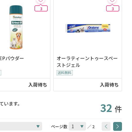
3
3
EPパウダー
オーラティーントゥースペー
ストジェル
入荷待ち
入荷待ち
ています。
32
件
ページ数
／ 2