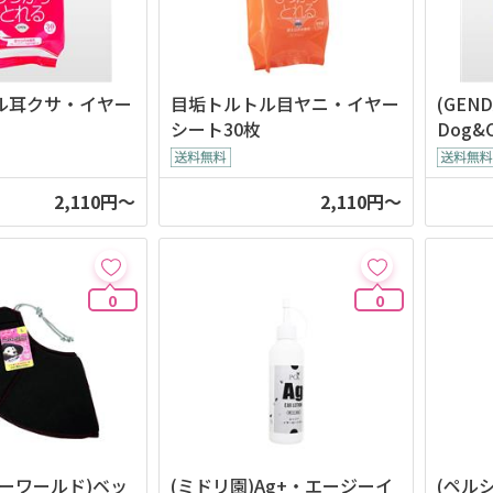
ル耳クサ・イヤー
目垢トルトル目ヤニ・イヤー
(GEN
シート30枚
Dog&
2,110円～
2,110円～
0
0
ーワールド)ベッ
(ミドリ園)Ag+・エージーイ
(ペル