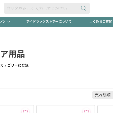
ンツ
アイドラッグストアーについて
よくあるご質問
・ヘアケア
ダイエット
ビュー
"3種類"出現中！今月のスト
極冷メン
ト！
ア用品
医薬品(OTC)
衛生用品・日用品
防災用
りカテゴリーに登録
るクーポンプレゼント中！！
ト用品
オトナ向け
当店スタ
ポンも不定期配信
今売れて