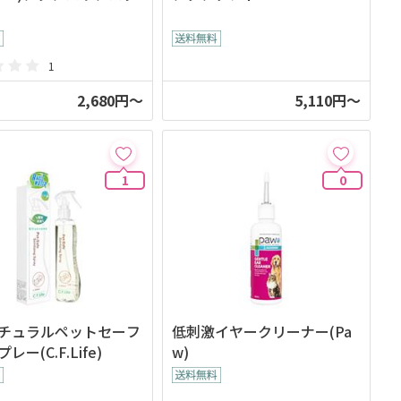
1
2,680円～
5,110円～
1
0
チュラルペットセーフ
低刺激イヤークリーナー(Pa
レー(C.F.Life)
w)