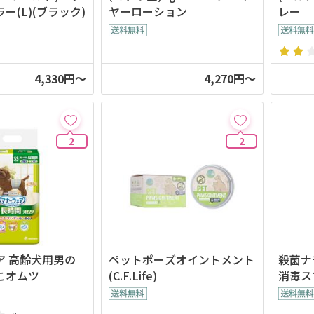
ー(L)(ブラック)
ヤーローション
レー
4,330円～
4,270円～
2
2
ア 高齢犬用男の
ペットポーズオイントメント
殺菌ナ
こオムツ
(C.F.Life)
消毒スプ