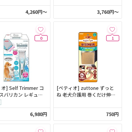
4,260円～
3,760円～
0
1
] Self Trimmer コ
[ペティオ] zuttone ずっと
スバリカン レギュラ
ね 老犬介護用 巻くだけ伸縮
包帯
6,980円
750円