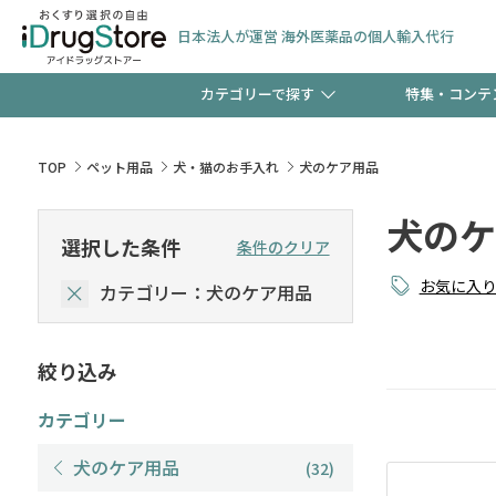
日本法人が運営 海外医薬品の個人輸入代行
カテゴリーで探す
特集・コンテ
サプリメント
頭皮
【早割】お得なクーポン
TOP
ペット用品
犬・猫のお手入れ
犬のケア用品
ック分は今の内に！
犬のケ
コンタクトレンズ
一般
選択した条件
条件のクリア
お気に入
カテゴリー：犬のケア用品
検査キット
新規登録で！今すぐ使え
ペッ
絞り込み
友だち大募集！限定クー
カテゴリー
犬のケア用品
(32)