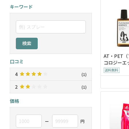
キーワード
検索
AT・PET
口コミ
コロジーエッ
4
(1)
2
(1)
価格
ー
円