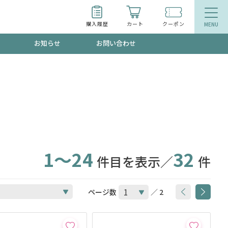
購入履歴
カート
クーポン
お知らせ
お問い合わせ
ティ
エイジングケア
トールで、夏の頭皮ストレスを完全リセッ
品
食品
ッフが贈る音声プログラム
1～24
32
件目を表示／
件
いるものが一目でわかるランキング
ページ数
／ 2