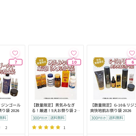
7
10
6
リジンゴール
【数量限定】男気みなぎ
【数量限定】G-10＆リジ
り袋 2026
る！厳選！5大お祭り袋 20
爽快地肌お祭り袋 2026
26
2
1