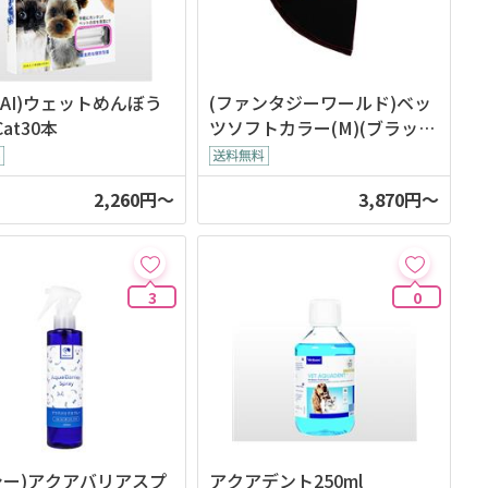
DAI)ウェットめんぼう
(ファンタジーワールド)ベッ
Cat30本
ツソフトカラー(M)(ブラッ
ク)
2,260円～
3,870円～
3
0
シー)アクアバリアスプ
アクアデント250ml