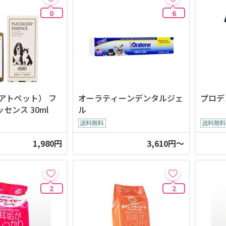
0
6
（アトペット） フ
オーラティーンデンタルジェ
プロデ
センス 30ml
ル
1,980円
3,610円～
2
2