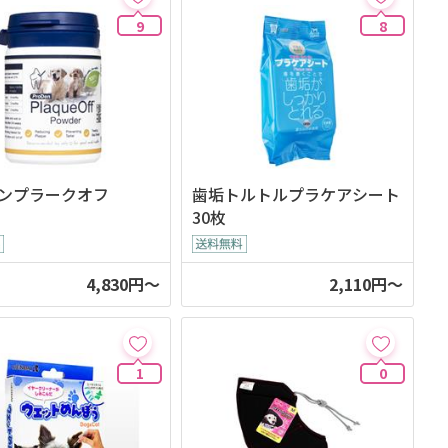
9
8
ンプラークオフ
歯垢トルトルプラケアシート
30枚
4,830円～
2,110円～
1
0