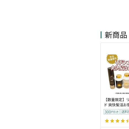
新商品
【数量限定】
ド 爽快髪活お祭