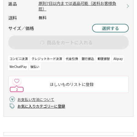
原則7日以内までは返品可能（送料お客様負
返品
担）
送料
無料
サイズ／価格
選択する
商品をカートに入れる
コンビニ決済
クレジットカード決済
代金引換
銀行振込
郵便振替
Alipay
WeChatPay
後払い
ほしいものリストに登録
2
お支払い方法について
お気に入りカテゴリーに登録