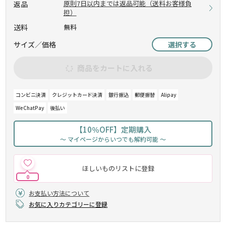
原則7日以内までは返品可能（送料お客様負
返品
担）
送料
無料
サイズ／価格
選択する
商品をカートに入れる
コンビニ決済
クレジットカード決済
銀行振込
郵便振替
Alipay
WeChatPay
後払い
【10％OFF】定期購入
～ マイページからいつでも解約可能 ～
ほしいものリストに登録
0
お支払い方法について
お気に入りカテゴリーに登録