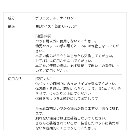
成分
ポリエステル、ナイロン
補足
■Lサイズ：首周り～36cm
[注意事項]
ペット用以外に使用しないでください。
幼児やペットの手の届くところには保管しないでくだ
さい。
本品の傷みが目立ちはじめたら交換してください。
お子様には使用させないでください。
本品をご使用の際は、必ず監視して飼い主の責任にお
いてご使用ください。
使用方法
[使用方法]
①ペットの首回りに合ったサイズを選んでください。
②装着する時は、窮屈にならないよう、指2本くらい余
らせて、ゆったりと止めてください。
③紐をちょうちょ結びにして固定します。
※装着当初はいやがる場合がありますが、徐々に馴れ
ます。
馴れない場合は無理に装着しないでください。
きちんと装着されているか、装着したペットに異常が
ないか定期的にチェックしてください。