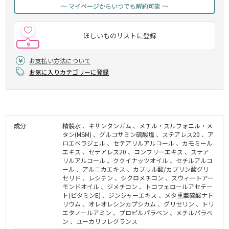
～ マイページからいつでも解約可能 ～
ほしいものリストに登録
9
お支払い方法について
お気に入りカテゴリーに登録
成分
精製水 、キサンタンガム 、メチル・スルフォニル・メ
タン(MSM) 、グルコサミン硫酸塩 、ステアレス20 、ア
ロエベラジェル 、セテアリルアルコール 、カモミール
エキス 、セテアレス20 、コンフリーエキス 、ステア
リルアルコール 、ククイナッツオイル 、セチルアルコ
ール 、アルニカエキス 、カプリル酸/カプリン酸グリ
セリド 、レシチン 、シクロメチコン 、スウィートアー
モンドオイル 、ジメチコン 、トコフェロールアセテー
ト(ビタミンE) 、ジンジャーエキス 、メタ重亜硫酸ナト
リウム 、オレオレシンカプシカム 、グリセリン 、トリ
エタノールアミン 、プロピルパラベン 、メチルパラベ
ン 、ユーカリフレグランス