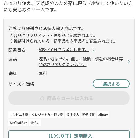
たっぷり使え、天然成分のため薬に頼らず継続して使いたい方
にも安心なクリームです。
海外より発送される個人輸入商品です。
内容品はサプリメント・医薬品と記載されます。
※義務付けられている一部商品のみ商品名が記載されます。
約5～10日でお届けします。
配達目安
返品できません。但し、破損・誤送の場合は再
返品
発送させていただきます。
送料
無料
サイズ／価格
選択する
商品をカートに入れる
コンビニ決済
クレジットカード決済
銀行振込
郵便振替
Alipay
WeChatPay
後払い
【10％OFF】定期購入