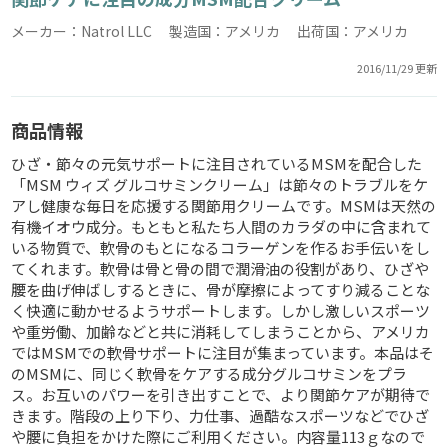
メーカー：Natrol LLC 製造国：アメリカ 出荷国：アメリカ
2016/11/29 更新
商品情報
ひざ・節々の元気サポートに注目されているMSMを配合した
「MSM ウィズ グルコサミンクリーム」は節々のトラブルをケ
アし健康な毎日を応援する関節用クリームです。MSMは天然の
有機イオウ成分。もともと私たち人間のカラダの中に含まれて
いる物質で、軟骨のもとになるコラーゲンを作るお手伝いをし
てくれます。軟骨は骨と骨の間で潤滑油の役割があり、ひざや
腰を曲げ伸ばしするときに、骨が摩擦によってすり減ることな
く快適に動かせるようサポートします。しかし激しいスポーツ
や重労働、加齢などと共に消耗してしまうことから、アメリカ
ではMSMでの軟骨サポートに注目が集まっています。本品はそ
のMSMに、同じく軟骨をケアする成分グルコサミンをプラ
ス。お互いのパワーを引き出すことで、より関節ケアが期待で
きます。階段の上り下り、力仕事、過酷なスポーツなどでひざ
や腰に負担をかけた際にご利用ください。内容量113ｇなので