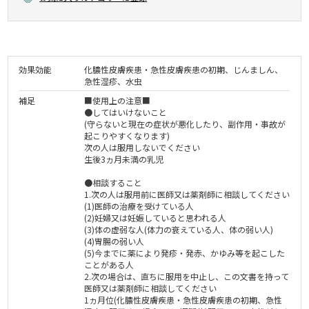
効果効能
化膿性皮膚疾患・急性皮膚疾患の初期、じんましん、
急性湿疹、水虫
補足
■使用上の注意■
●してはいけないこと
(守らないと現在の症状が悪化したり、副作用・事故が
起こりやすくなります)
次の人は服用しないでください
生後3ヵ月未満の乳児
●相談すること
1.次の人は服用前に医師又は薬剤師に相談してください
(1)医師の治療を受けている人
(2)妊婦又は妊娠していると思われる人
(3)体の虚弱な人(体力の衰えている人、体の弱い人)
(4)胃腸の弱い人
(5)今までに薬により発疹・発赤、かゆみ等を起こした
ことがある人
2.次の場合は、直ちに服用を中止し、この文書を持って
医師又は薬剤師に相談してください
1ヵ月位(化膿性皮膚疾患・急性皮膚疾患の初期、急性