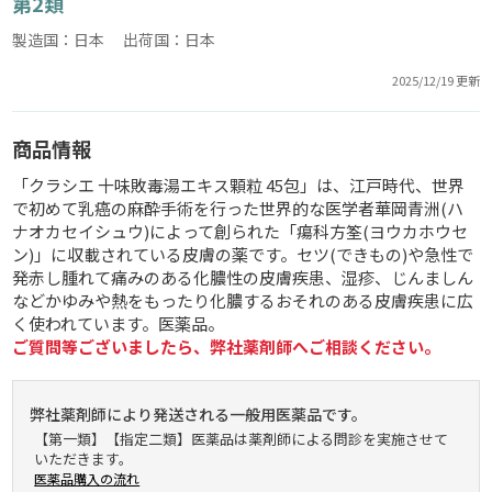
第2類
製造国：日本 出荷国：日本
2025/12/19 更新
商品情報
「クラシエ 十味敗毒湯エキス顆粒 45包」は、江戸時代、世界
で初めて乳癌の麻酔手術を行った世界的な医学者華岡青洲(ハ
ナオカセイシュウ)によって創られた「瘍科方筌(ヨウカホウセ
ン)」に収載されている皮膚の薬です。セツ(できもの)や急性で
発赤し腫れて痛みのある化膿性の皮膚疾患、湿疹、じんましん
などかゆみや熱をもったり化膿するおそれのある皮膚疾患に広
く使われています。医薬品。
ご質問等ございましたら、弊社薬剤師へご相談ください。
弊社薬剤師により発送される一般用医薬品です。
【第一類】【指定二類】医薬品は薬剤師による問診を実施させて
いただきます。
医薬品購入の流れ