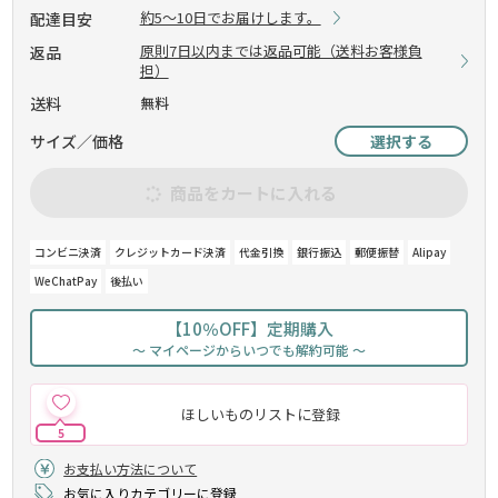
約5～10日でお届けします。
配達目安
原則7日以内までは返品可能（送料お客様負
返品
担）
送料
無料
サイズ／価格
選択する
商品をカートに入れる
コンビニ決済
クレジットカード決済
代金引換
銀行振込
郵便振替
Alipay
WeChatPay
後払い
【10％OFF】定期購入
～ マイページからいつでも解約可能 ～
ほしいものリストに登録
5
お支払い方法について
お気に入りカテゴリーに登録