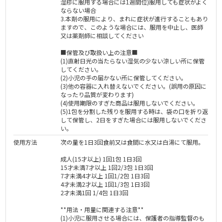
湿疹に服用する場合には1週間位)服用しても症状がよく
ならない場合
3.本剤の服用により、まれに症状が進行することもあり
ますので、このような場合には、服用を中止し、医師
又は薬剤師に相談してください
■保管及び取扱い上の注意■
(1)直射日光の当たらない湿気の少ない涼しい所に保管
してください。
(2)小児の手の届かない所に保管してください。
(3)他の容器に入れ替えないでください。(誤用の原因に
なったり品質が変わります)
(4)使用期限のすぎた商品は服用しないでください。
(5)1包を分割した残りを服用する時は、袋の口を折り返
して保管し、2日をすぎた場合には服用しないでくださ
い。
使用方法
次の量を1日3回食前又は食間に水又は白湯にて服用。
成人(15才以上) 1回1包 1日3回
15才未満7才以上 1回2/3包 1日3回
7才未満4才以上 1回1/2包 1日3回
4才未満2才以上 1回1/3包 1日3回
2才未満1回 1/4包 1日3回
**用法・用量に関連する注意**
(1)小児に服用させる場合には、保護者の指導監督のも