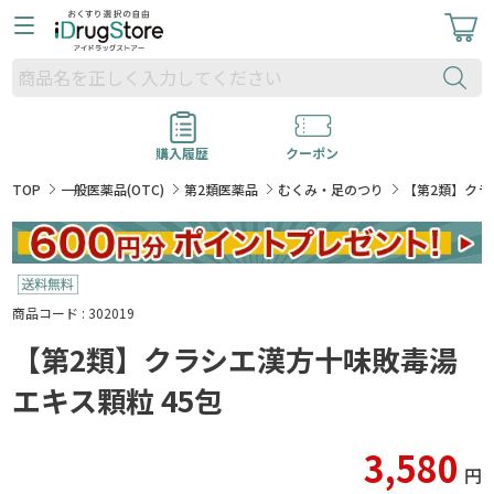
購入履歴
クーポン
TOP
一般医薬品(OTC)
第2類医薬品
むくみ・足のつり
【第2類】クラ
商品コード : 302019
【第2類】クラシエ漢方十味敗毒湯
エキス顆粒 45包
3,580
円