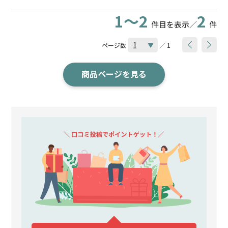
1～2
2
件目を表示／
件
ページ数
／ 1
商品ページを見る