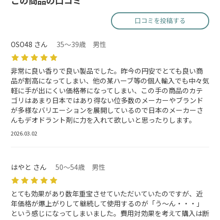
この商品の口コミ
口コミを投稿する
OSO48 さん
35～39歳 男性
非常に良い香りで良い製品でした。昨今の円安でとても良い商
品が割高になってしまい、他の某ハーブ等の個人輸入でも中々気
軽に手が出にくい価格帯になってしまい、この手の商品のカテ
ゴリはあまり日本ではあり得ない位多数のメーカーやブランド
が多様なバリエーションを展開しているので日本のメーカーさ
んもデオドラント剤に力を入れて欲しいと思ったりします。
2026.03.02
はやと さん
50～54歳 男性
とても効果があり数年重宝させていただいていたのですが、近
年価格が爆上がりして継続して使用するのが「う～ん・・・」
という感じになってしまいました。費用対効果を考えて購入は断