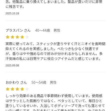
念。他製品に乗り換えてしまいました。製品が良いだけに非常
に残念です。
2025.10.18
プラスパン さん
40～44歳 男性
実際に使ってみて、スティックが塗りやすく汗とニオイを長時間
抑えてくれるのを実感しました。べたつきも少なく快適です
が、香りはやや強めなので好みが分かれるかもしれません。多
汗気味の私には日常ケアに役立つアイテムだと感じています。
2025.09.08
おかわり さん
50～54歳 男性
しっかり効果のある商品で季節問わず使用しています。使用感
はサラッとした肌触りではなく、ペタッとしていて、毎日ひと
塗りしているせいか、入浴してボディソープで洗っても落とせて
いない感じです。ただそれによって痒みが生じたり、かぶれたり