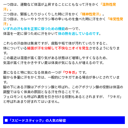
一つ目は、運動など体温が上昇することにともなって汗をかく
「温熱性発
汗」
。
二つ目は、緊張したりびっくりした時に汗をかく
「精神性発汗」
。
三つ目は、カレーやトウガラシ等の辛いものを食べた時に汗をかく
「味覚性発
汗」
。
いずれの汗も体を正常に保つための機能
の一つで、
体温を一定に保つために汗をかいて
体の熱を逃しているのです
。
これらの汗自体は無臭ですが、皮脂や垢で体が汚れていたりすると、
体についている
細菌が汗を分解して不快なニオイを発生
させるようになりま
す。
この最近は湿度が高く湿り気がある状態ほど増殖しやすくなるため、
気温が高く汗をかきやすい夏は体臭が気になる人が増えるのです。
夏になると特に気になる体臭の一つが
「ワキガ」
です。
脇から多量に汗をかく方は、一般的にワキガである場合が多いとされていま
す。
脇の下にある汗腺はアポクリン腺と呼ばれ、このアポクリン腺の役割は体温の
調整ではなく体臭の原因となる汗を作ることです。
フェロモンとも呼ばれ異性を引き付ける役割もあるとされますが、「ワキガ」
と呼ばれあまり好まれてはいません。
■「スピードスティック」の人気の秘密