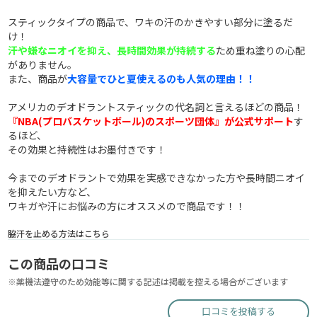
スティックタイプの商品で、ワキの汗のかきやすい部分に塗るだ
け！
汗や嫌なニオイを抑え、長時間効果が持続する
ため重ね塗りの心配
がありません。
また、商品が
大容量でひと夏使えるのも人気の理由！！
アメリカのデオドラントスティックの代名詞と言えるほどの商品！
『NBA(プロバスケットボール)のスポーツ団体』が公式サポート
す
るほど、
その効果と持続性はお墨付きです！
今までのデオドラントで効果を実感できなかった方や長時間ニオイ
を抑えたい方など、
ワキガや汗にお悩みの方にオススメので商品です！！
脇汗を止める方法はこちら
この商品の口コミ
※薬機法遵守のため効能等に関する記述は掲載を控える場合がございます
口コミを投稿する