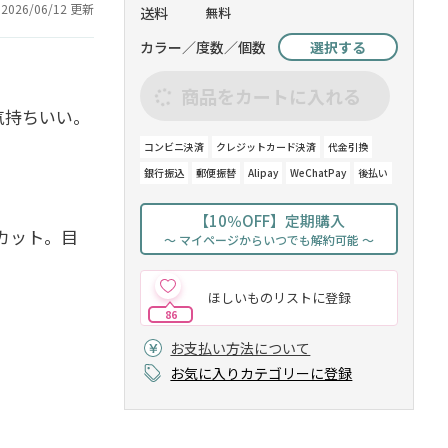
2026/06/12 更新
送料
無料
カラー／度数／個数
選択する
商品をカートに入れる
気持ちいい。
コンビニ決済
クレジットカード決済
代金引換
銀行振込
郵便振替
Alipay
WeChatPay
後払い
【10％OFF】定期購入
カット。目
～ マイページからいつでも解約可能 ～
ほしいものリストに登録
86
お支払い方法について
お気に入りカテゴリーに登録