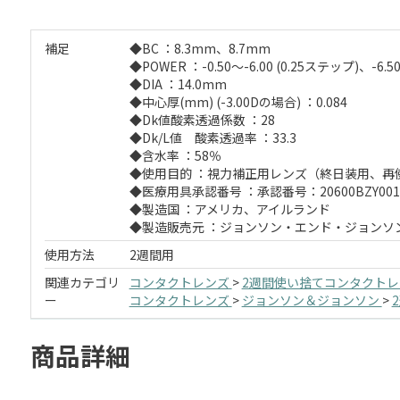
補足
◆BC ：8.3mm、8.7mm
◆POWER ：-0.50～-6.00 (0.25ステップ)、-6.5
◆DIA ：14.0mm
◆中心厚(mm) (-3.00Dの場合) ：0.084
◆Dk値酸素透過係数 ：28
◆Dk/L値 酸素透過率 ：33.3
◆含水率 ：58％
◆使用目的 ：視力補正用レンズ（終日装用、再
◆医療用具承認番号 ：承認番号：20600BZY0012
◆製造国 ：アメリカ、アイルランド
◆製造販売元 ：ジョンソン・エンド・ジョンソ
使用方法
2週間用
関連カテゴリ
コンタクトレンズ
>
2週間使い捨てコンタクト
ー
コンタクトレンズ
>
ジョンソン＆ジョンソン
>
商品詳細