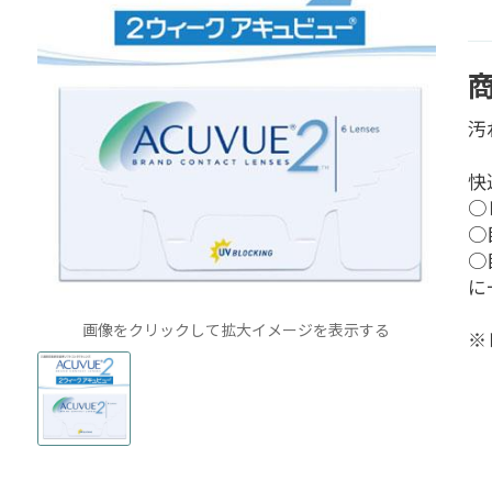
汚
快
○
○
○
に
画像をクリックして拡大イメージを表示する
※