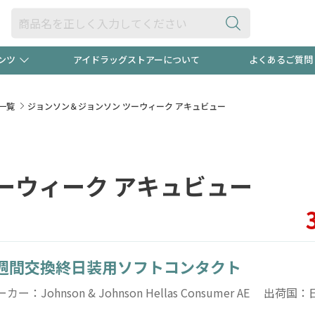
ンツ
アイドラッグストアーについて
よくあるご質問
・ヘアケア
ダイエット
ビュー
録ポイント2倍600円分プレ
【早割】
一覧
ジョンソン＆ジョンソン ツーウィーク アキュビュー
ック分は
医薬品(OTC)
衛生用品・日用品
防災用
ーウィーク アキュビュー
頭皮ストレスを完全リセッ
ト用品
オトナ向け
新規登録
週間交換終日装用ソフトコンタクト
プログラム
友だち大
カー：Johnson & Johnson Hellas Consumer AE 出荷国