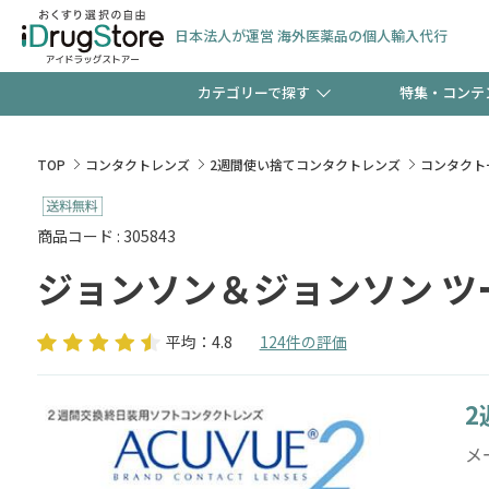
日本法人が運営 海外医薬品の個人輸入代行
カテゴリーで探す
特集・コンテ
サプリメント
頭皮
【週末限定】新規会員登
TOP
コンタクトレンズ
2週間使い捨てコンタクトレンズ
コンタクト
ゼント中!!
コンタクトレンズ
一般
商品コード : 305843
ジョンソン＆ジョンソン ツ
極冷メントールで、夏の
検査キット
ペッ
ト！
平均：4.8
124件の評価
2
当店スタッフが贈る音声
メー