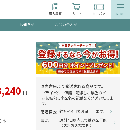
購入履歴
カート
クーポン
お知らせ
お問い合わせ
ティ
エイジングケア
お得なクーポン"3種類"出現中！今月のスト
今の内に！
品
食品
で！今すぐ使えるクーポンプレゼント中！！
国内倉庫より発送される商品です。
3,240
円
プライバシー保護に配慮し、黒色のビニー
ルに梱包し商品名の記載なく発送いたしま
す。
募集！限定クーポンも不定期配信
約7～14日でお届けします。
配達目安
原則7日以内までは返品可能
：日本
返品
（送料お客様負担）