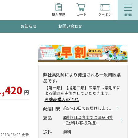
購入履歴
カート
クーポン
お知らせ
お問い合わせ
ティ
エイジングケア
トールで、夏の頭皮ストレスを完全リセッ
品
食品
弊社薬剤師により発送される一般用医薬
品です。
ッフが贈る音声プログラム
1,420
【第一類】【指定二類】医薬品は薬剤師に
円
よる問診を実施させていただきます。
医薬品購入の流れ
約5～10日でお届けします。
配達目安
いるものが一目でわかるランキング
原則7日以内までは返品可能
返品
（送料お客様負担）
送料
無料
2013/06/03 更新