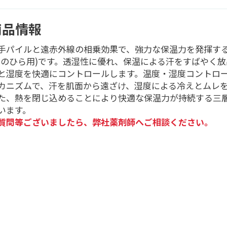
商品情報
手パイルと遠赤外線の相乗効果で、強力な保温力を発揮す
手のひら用)です。透湿性に優れ、保温による汗をすばやく放
と湿度を快適にコントロールします。温度・湿度コントロ
カニズムで、汗を肌面から遠ざけ、湿度による冷えとムレ
た、熱を閉じ込めることにより快適な保温力が持続する三
います。
質問等ございましたら、弊社薬剤師へご相談ください。