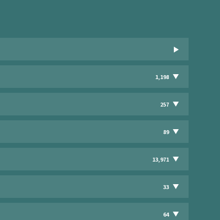
1,198
257
89
13,971
33
64