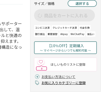
サイズ／価格
選択する
商品をカートに入れる
るサポーター
コンビニ決済
クレジットカード決済
代金引換
出して、温
銀行振込
郵便振替
Alipay
WeChatPay
後払い
ールと快適の
を抑えます。
【10％OFF】定期購入
層構造になっ
～ マイページからいつでも解約可能 ～
ほしいものリストに登録
0
お支払い方法について
お気に入りカテゴリーに登録