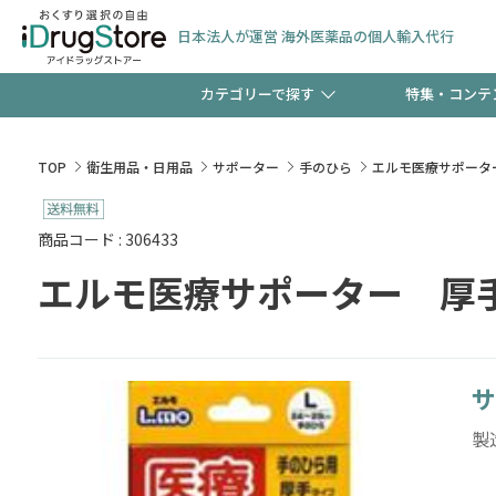
日本法人が運営 海外医薬品の個人輸入代行
カテゴリーで探す
特集・コンテ
サプリメント
頭皮
【早割】お得なクーポン
TOP
衛生用品・日用品
サポーター
手のひら
エルモ医療サポーター 
ック分は今の内に！
コンタクトレンズ
一般
商品コード : 306433
エルモ医療サポーター 厚手 
検査キット
新規登録で！今すぐ使え
ペッ
サ
友だち大募集！限定クー
製