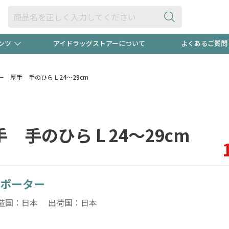
ンツ
アイドラッグストアーについて
よくあるご質問
・ヘアケア
ダイエット
ビュー
"3種類"出現中！今月のスト
極冷メン
厚手 手のひら L 24～29cm
ト！
医薬品(OTC)
衛生用品・日用品
防災用
手のひら L 24～29cm
るクーポンプレゼント中！！
ト用品
オトナ向け
当店スタ
ポーター
ポンも不定期配信
今売れて
造国：日本 出荷国：日本