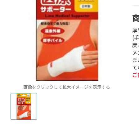
厚
(
度
メ
ま
て
ご
画像をクリックして拡大イメージを表示する