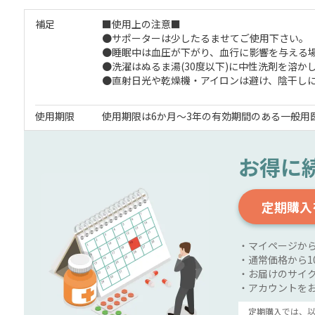
補足
■使用上の注意■
●サポーターは少したるませてご使用下さい。
●睡眠中は血圧が下がり、血行に影響を与える
●洗濯はぬるま湯(30度以下)に中性洗剤を溶か
●直射日光や乾燥機・アイロンは避け、陰干し
使用期限
使用期限は6か月～3年の有効期間のある一般用
お得に
定期購入
・マイページか
・通常価格から1
・お届けのサイク
・アカウントを
定期購入では、