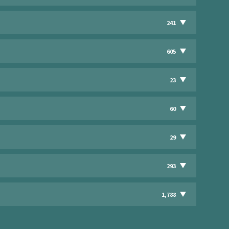
241
605
23
60
29
293
1,788