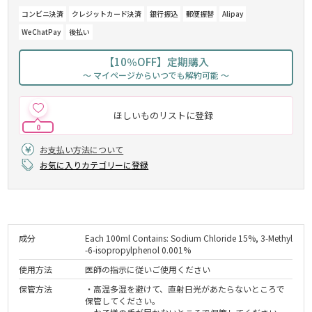
コンビニ決済
クレジットカード決済
銀行振込
郵便振替
Alipay
WeChatPay
後払い
【10％OFF】定期購入
～ マイページからいつでも解約可能 ～
ほしいものリストに登録
0
お支払い方法について
お気に入りカテゴリーに登録
成分
Each 100ml Contains: Sodium Chloride 15%, 3-Methyl
-6-isopropylphenol 0.001%
使用方法
医師の指示に従いご使用ください
保管方法
・高温多湿を避けて、直射日光があたらないところで
保管してください。