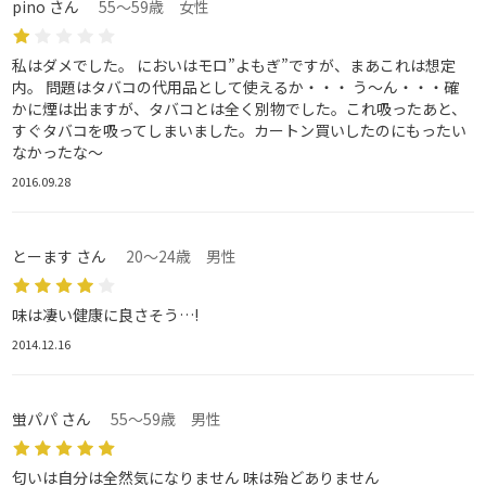
pino さん
55～59歳 女性
私はダメでした。 においはモロ”よもぎ”ですが、まあこれは想定
内。 問題はタバコの代用品として使えるか・・・ う～ん・・・確
かに煙は出ますが、タバコとは全く別物でした。これ吸ったあと、
すぐタバコを吸ってしまいました。カートン買いしたのにもったい
なかったな～
2016.09.28
とーます さん
20～24歳 男性
味は凄い健康に良さそう…!
2014.12.16
蛍パパ さん
55～59歳 男性
匂いは自分は全然気になりません 味は殆どありません