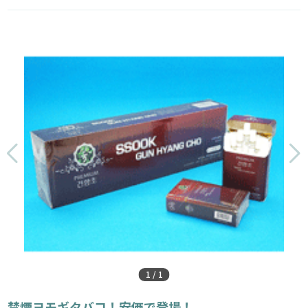
1
/
1
禁煙ヨモギタバコ！安価で登場！