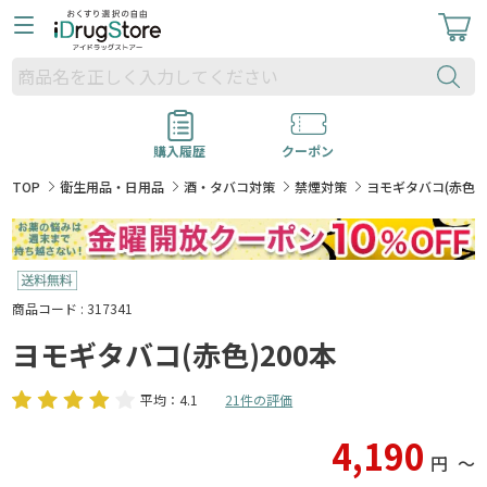
購入履歴
クーポン
TOP
衛生用品・日用品
酒・タバコ対策
禁煙対策
ヨモギタバコ(赤色)2
商品コード : 317341
ヨモギタバコ(赤色)200本
平均：4.1
21件の評価
4,190
円
〜