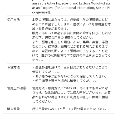
am as the Active Ingredient, and Lactose Monohydrate
as an Excipient (for Additional Information, See the Pa
ckage Insert).
使用方法
本剤の服用にあたっては、必要最小限の服用量にとど
めることが望ましく、また、症状によっても服用量を増
減させる必要があります。
服用にあたっては必ず事前に医師の診断を仰ぎ、その指
示の下、適切な用量の服用をしてください。
また、服用を中止した場合、不安、焦燥、興奮、浮動
性めまい、錯覚感、頭痛などが表れる場合があります
ので、自己の判断によって服用の中止をすることも避
けて、医師の状態観察の下で使用の中止をおこなってく
ださい。
保管方法
・高温多湿を避けて、直射日光があたらないところで
保管してください。
・お子様の手が届かないところで保管してください。
・使用期限を過ぎた場合は破棄してください。
使用上の注意
使用方法・服用方法については、あくまでも目安とな
ります。効果効能については個人差がございます。本商
品が合わない場合は直ちに利用を中止し、医師に相談
してください。
購入数量
用法用量からみて1ヶ月に1ヶ月分量までとなります。