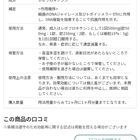
補足
<作用機序>
細菌のDNAジャイレース及びトポイソメラーゼIVに作用
し、DNA複製を阻害することで抗菌作用を示す。
使用方法
通常、成人はレボフロキサシンとして1回500mg(錠50
0mg：1錠、錠250mg：2錠、もしくは細粒10%：5g)
を1日1回経口服用する。
なお、疾患・症状に応じて適宜減量する。
保管方法
・高温多湿を避けて、直射日光があたらないところで
保管してください。
・お子様の手が届かないところで保管してください。
・使用期限を過ぎた場合は破棄してください。
使用上の注意
使用方法・服用方法については、あくまでも目安とな
ります。効果効能については個人差がございます。本商
品が合わない場合は直ちに利用を中止し、医師に相談
してください。
購入数量
用法用量からみて1ヶ月に1ヶ月分量までとなります。
この商品の口コミ
※薬機法遵守のため効能等に関する記述は掲載を控える場合がございます
口コミを投稿する