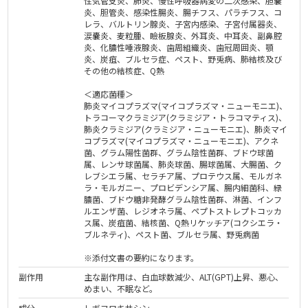
性気管支炎、肺炎、慢性呼吸器病変の二次感染、胆嚢
炎、胆管炎、感染性腸炎、腸チフス、パラチフス、コ
レラ、バルトリン腺炎、子宮内感染、子宮付属器炎、
涙嚢炎、麦粒腫、瞼板腺炎、外耳炎、中耳炎、副鼻腔
炎、化膿性唾液腺炎、歯周組織炎、歯冠周囲炎、顎
炎、炭疽、ブルセラ症、ペスト、野兎病、肺結核及び
その他の結核症、Q熱
＜適応菌種＞
肺炎マイコプラズマ(マイコプラズマ・ニューモニエ)、
トラコーマクラミジア(クラミジア・トラコマティス)、
肺炎クラミジア(クラミジア・ニューモニエ)、肺炎マイ
コプラズマ(マイコプラズマ・ニューモニエ)、アクネ
菌、グラム陽性菌群、グラム陰性菌群、ブドウ球菌
属、レンサ球菌属、肺炎球菌、腸球菌属、大腸菌、ク
レブシエラ属、セラチア属、プロテウス属、モルガネ
ラ・モルガニー、プロビデンシア属、腸内細菌科、緑
膿菌、ブドウ糖非発酵グラム陰性菌群、淋菌、インフ
ルエンザ菌、レジオネラ属、ペプトストレプトコッカ
ス属、炭疽菌、結核菌、Q熱リケッチア(コクシエラ・
ブルネティ)、ペスト菌、ブルセラ属、野兎病菌
※添付文書の要約になります。
副作用
主な副作用は、白血球数減少、ALT(GPT)上昇、悪心、
めまい、不眠など。
成分
レボフロキサシン