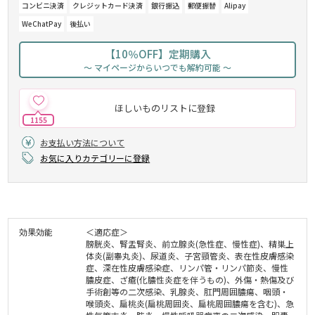
コンビニ決済
クレジットカード決済
銀行振込
郵便振替
Alipay
WeChatPay
後払い
【10％OFF】定期購入
～ マイページからいつでも解約可能 ～
ほしいものリストに登録
1155
お支払い方法について
お気に入りカテゴリーに登録
効果効能
＜適応症＞
膀胱炎、腎盂腎炎、前立腺炎(急性症、慢性症)、精巣上
体炎(副睾丸炎)、尿道炎、子宮頸管炎、表在性皮膚感染
症、深在性皮膚感染症、リンパ管・リンパ節炎、慢性
膿皮症、ざ瘡(化膿性炎症を伴うもの)、外傷・熱傷及び
手術創等の二次感染、乳腺炎、肛門周囲膿瘍、咽頭・
喉頭炎、扁桃炎(扁桃周囲炎、扁桃周囲膿瘍を含む)、急