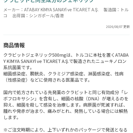
メーカー：ATABAY KİMYA SANAYİ ve TİCARET A.Ş. 製造国：トル
コ 出荷国：シンガポール/香港
2026/08/07 更新
商品情報
クラビットジェネリック500mgは、トルコに本社を置くATABA
Y KİMYA SANAYİ ve TİCARET A.Ş.で製造されたニューキノロン
系抗菌薬です。
細菌感染症、膀胱炎、クラミジア感染症、淋菌感染症、性病
（性感染症）などに使用される医薬品です。
国内で処方されている先発薬のクラビットと同じ有効成分「レ
ボフロキサシン」を含有し、細菌の核酸（DNA）が増えるのを
抑え、細菌を殺して感染を治療します。病原菌が死滅すれば、
腫れや発赤が治まり、痛みがとれ、発熱している場合には解熱
します。
※ご注文時期により、上下いずれかのパッケージで発送となる