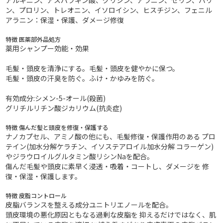
ン、プロリン、トレオニン、イソロイシン、ヒスチジン、フェニル
アラニン：保湿・保護、ダメージ修復
特徴 医薬部外品処方
薬用シャンプー効能・効果
毛髪・頭皮を清浄にする。毛髪・頭皮を健やかに保つ。
毛髪・頭皮の汗臭を防ぐ。ふけ・かゆみを防ぐ。
有効成分:シメン-5-オール(殺菌)
グリチルリチン酸ジカリウム(抗炎症)
特徴 傷んだ髪と頭皮を修復・保護する
ナノカプセル、アミノ酸の他にも、毛髪修復・保護作用のある プロ
テイン(加水分解ケラチン、イソステアロイル加水分解 コラーゲン)
やジラウロイルグルタミン酸リシンNaを配合。
傷んだ毛髪や頭皮に素早く浸透・吸着・コートし、ダメージを 修
復・保湿・保護します。
特徴 皮脂コントロール
皮脂バランスを整える成分ユニトリエノールを配合。
頭皮環境の悪化原因ともなる過剰な皮脂を 抑えるだけではなく、肌