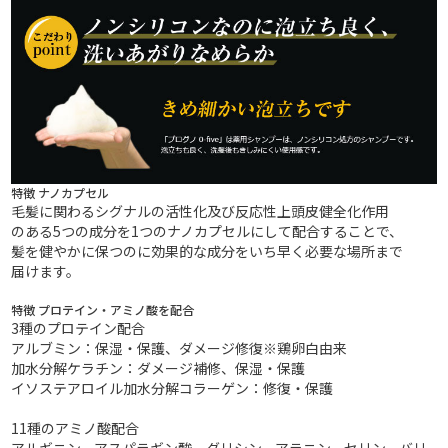
特徴 ナノカプセル
毛髪に関わるシグナルの活性化及び反応性上頭皮健全化作用
のある5つの成分を1つのナノカプセルにして配合することで、
髪を健やかに保つのに効果的な成分をいち早く必要な場所まで
届けます。
特徴 プロテイン・アミノ酸を配合
3種のプロテイン配合
アルブミン：保湿・保護、ダメージ修復※鶏卵白由来
加水分解ケラチン：ダメージ補修、保湿・保護
イソステアロイル加水分解コラーゲン：修復・保護
11種のアミノ酸配合
アルギニン、アスパラギン酸、グリシン、アラニン、セリン、バリ