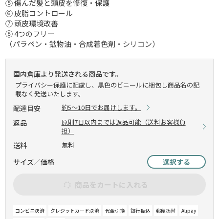
⑤ 傷んだ髪と頭皮を修復・保護
⑥ 皮脂コントロール
⑦ 頭皮環境改善
⑧ 4つのフリー
（パラペン・鉱物油・合成着色剤・シリコン）
国内倉庫より発送される商品です。
プライバシー保護に配慮し、黒色のビニールに梱包し商品名の記
載なく発送いたします。
約5～10日でお届けします。
配達目安
原則7日以内までは返品可能（送料お客様負
返品
担）
送料
無料
サイズ／価格
選択する
商品をカートに入れる
コンビニ決済
クレジットカード決済
代金引換
銀行振込
郵便振替
Alipay