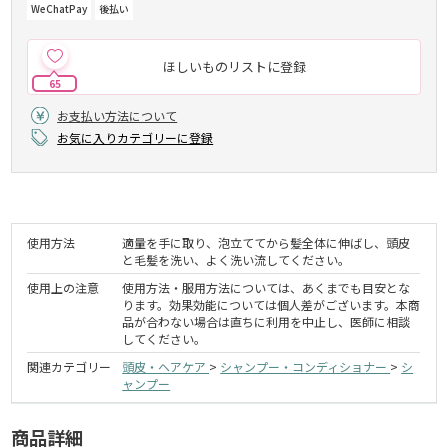
WeChatPay
後払い
ほしいものリストに登録
65
お支払い方法について
お気に入りカテゴリーに登録
使用方法
適量を手に取り、泡立ててから髪全体に伸ばし、頭皮
と毛髪を洗い、よく洗い流してください。
使用上の注意
使用方法・服用方法については、あくまでも目安とな
ります。効果効能については個人差がございます。本商
品が合わない場合は直ちに利用を中止し、医師に相談
してください。
関連カテゴリー
頭皮・ヘアケア
>
シャンプー・コンディショナー
>
シ
ャンプー
商品詳細