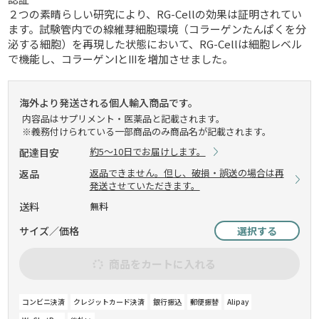
２つの素晴らしい研究により、RG-Cellの効果は証明されてい
ます。試験管内での線維芽細胞環境（コラーゲンたんぱくを分
泌する細胞）を再現した状態において、RG-Cellは細胞レベル
で機能し、コラーゲンⅠとⅢを増加させました。
海外より発送される個人輸入商品です。
内容品はサプリメント・医薬品と記載されます。
※義務付けられている一部商品のみ商品名が記載されます。
約5～10日でお届けします。
配達目安
返品できません。但し、破損・誤送の場合は再
返品
発送させていただきます。
送料
無料
サイズ／価格
選択する
商品をカートに入れる
コンビニ決済
クレジットカード決済
銀行振込
郵便振替
Alipay