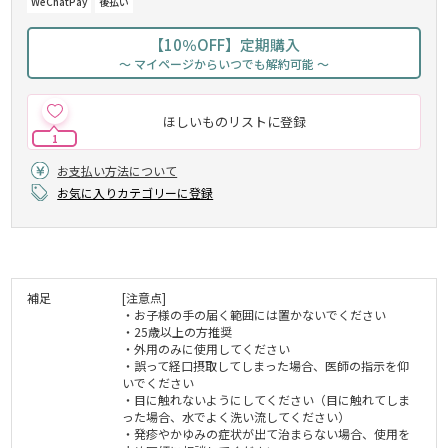
WeChatPay
後払い
【10％OFF】定期購入
～ マイページからいつでも解約可能 ～
ほしいものリストに登録
1
お支払い方法について
お気に入りカテゴリーに登録
補足
[注意点]
・お子様の手の届く範囲には置かないでください
・25歳以上の方推奨
・外用のみに使用してください
・誤って経口摂取してしまった場合、医師の指示を仰
いでください
・目に触れないようにしてください（目に触れてしま
った場合、水でよく洗い流してください）
・発疹やかゆみの症状が出て治まらない場合、使用を