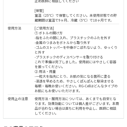
止め医師に相談してください
[保管]
室温（25℃）で保管してください。未使用状態での貯
蔵期間は室温で9ヶ月、冷蔵（5℃）で18ヶ月です。
使用方法
[ご使用方法]
① ボトルの開け方
-指をふたの間に入れ、プラスチックのふたを外す
-金属のつまみをボトルから取り外す
-ゴムのストッパーを中身がこぼれないよう、ゆっくり
と外す
-プラスチックのディスペンサーを取り付ける
これで準備は完了しました。使用前にはやさしく容器
を振ってください。
② 用法・用量
-一粒大を指先にとり、お肌の気になる箇所に塗る
-浸透を早めるため、やさしくぽんぽんと馴染ませる
毎朝・毎晩お使いください。RG-Cellはどんなタイプの
お肌にもお使いいただけます。
使用上の注意
使用方法・服用方法については、あくまでも目安とな
ります。効果効能については個人差がございます。本商
品が合わない場合は直ちに利用を中止し、医師に相談
してください。