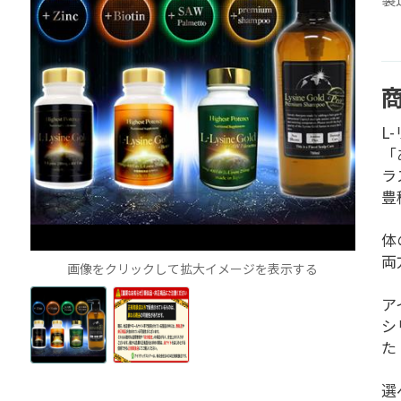
L
「
ラ
豊
体
両
画像をクリックして拡大イメージを表示する
ア
シ
た
選