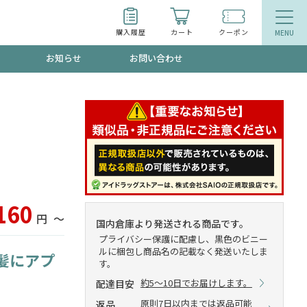
購入履歴
カート
クーポン
お知らせ
お問い合わせ
ティ
エイジングケア
お得なクーポン"3種類"出現中！今月のスト
今の内に！
品
食品
で！今すぐ使えるクーポンプレゼント中！！
160
円
〜
国内倉庫より発送される商品です。
プライバシー保護に配慮し、黒色のビニー
ルに梱包し商品名の記載なく発送いたしま
髪にアプ
募集！限定クーポンも不定期配信
す。
約5～10日でお届けします。
配達目安
原則7日以内までは返品可能
返品