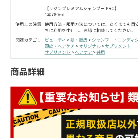
【リジンプレミアムシャンプー PRO】
1本780ｍl
使用上の注意
使用方法・服用方法については、あくまでも目
ちに利用を中止し、医師に相談してください。
関連カテゴリ
ビューティ
>
髪・頭皮
>
シャンプー・コンディ
ー
頭皮・ヘアケア
>
オリジナル
>
サプリメント
サプリメント
>
ヘアケア
>
共用
商品詳細