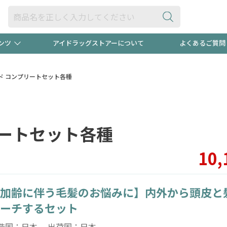
ンツ
アイドラッグストアーについて
よくあるご質問
・ヘアケア
ダイエット
ビュー
録ポイント2倍600円分プレ
【早割】
ルド コンプリートセット各種
ック分は
医薬品(OTC)
衛生用品・日用品
防災用
リートセット各種
頭皮ストレスを完全リセッ
ト用品
オトナ向け
新規登録
10,
加齢に伴う毛髪のお悩みに】内外から頭皮と
プログラム
友だち大
ーチするセット
造国：日本 出荷国：日本