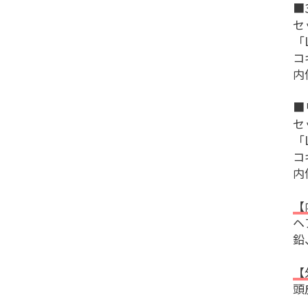
■
セ
「
コ
内
■
セ
「
コ
内
【
ヘ
鉛
【
頭