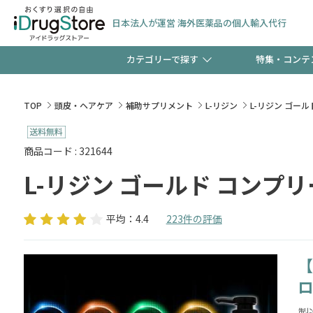
日本法人が運営 海外医薬品の個人輸入代行
カテゴリーで探す
特集・コンテ
サプリメント
頭皮
【週末限定】新規会員登
TOP
頭皮・ヘアケア
補助サプリメント
L-リジン
L-リジン ゴー
ゼント中!!
コンタクトレンズ
一般
商品コード : 321644
L-リジン ゴールド コンプ
極冷メントールで、夏の
検査キット
ペッ
ト！
平均：4.4
223件の評価
【
当店スタッフが贈る音声
ロ
製