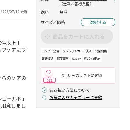
（送料お客様負担）
2026/07/18 更新
送料
無料
サイズ／価格
選択する
商品をカートに入れる
0件以上！
ルプケアにプ
コンビニ決済
クレジットカード決済
代金引換
銀行振込
郵便振替
Alipay
WeChatPay
ほしいものリストに登録
からのケアの
312
お支払い方法について
お気に入りカテゴリーに登録
ンゴールド」
ご用意しまし