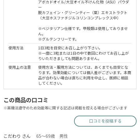
アボカドオイル/大豆オイル不けん化物（ASU）パウダ
ー
脱カフェイン・グリーンティー（葉）エキストラクト
（大豆ホスファチジルコリンコンプレックス中）
※ベジタリアン仕様です。甲殻類は使用しておりませ
ん。
※グルテンフリーです。
使用方法
1日3粒を目安にお召し上がり下さい。
※一度に3粒または1日の中で数回にわけてお召し上が
りいただきましても問題ありません。
使用上の注意
使用方法・服用方法については、あくまでも目安とな
ります。効果効能については個人差がございます。本商
品が合わない場合は直ちに利用を中止し、医師に相談
してください。
この商品の口コミ
※薬機法遵守のため効能等に関する記述は掲載を控える場合がございます
口コミを投稿する
こだわり さん
65～69歳 男性