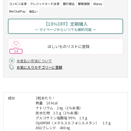
コンビニ決済
クレジットカード決済
銀行振込
郵便振替
Alipay
WeChatPay
後払い
【10％OFF】定期購入
～ マイページからいつでも解約可能 ～
ほしいものリストに登録
14
お支払い方法について
お気に入りカテゴリーに登録
成分
3粒あたり：
熱量 10 kcal
ナトリウム 2 ㎎（1％未満）
炭水化物 1.5 g（1％未満）
グルコサミン塩酸塩 99％ 1.5 g
OptiMSM（メチルスルフォニルメタン） 1.5 g
ASUブレンド 400 ㎎