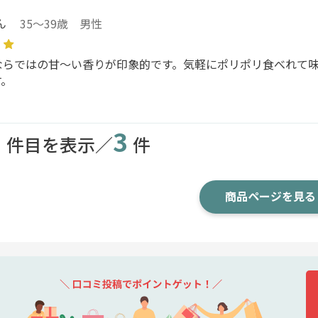
ん
35～39歳 男性
ならではの甘～い香りが印象的です。気軽にポリポリ食べれて
す。
3
3
件目を表示／
件
商品ページを見る