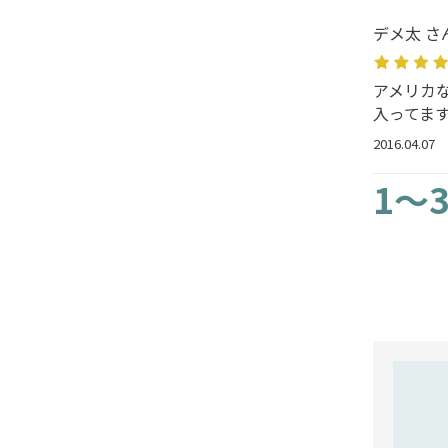
デメ太 さ
アメリカ
入ってま
2016.04.07
1～