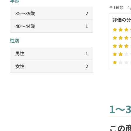
年齢
全1種類
4
35～39歳
2
評価の分
40～44歳
1
性別
男性
1
女性
2
1～
この