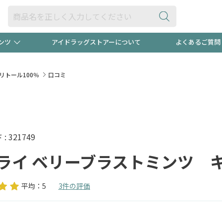
ンツ
アイドラッグストアーについて
よくあるご質問
・ヘアケア
ダイエット
ビュー
録ポイント2倍600円分プレ
【早割】
リトール100％
口コミ
ック分は
医薬品(OTC)
衛生用品・日用品
防災用
頭皮ストレスを完全リセッ
ト用品
オトナ向け
新規登録
 321749
ライ ベリーブラストミンツ キ
平均：5
3件の評価
プログラム
友だち大