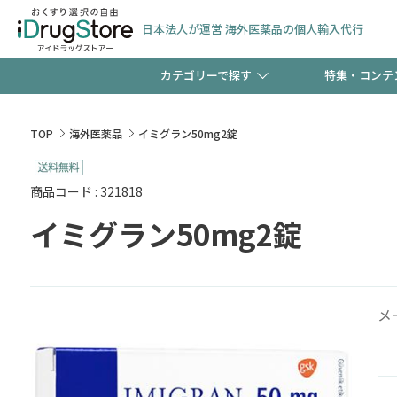
日本法人が運営 海外医薬品の個人輸入代行
カテゴリーで探す
特集・コンテ
サプリメント
頭皮
【早割】お得なクーポン
TOP
海外医薬品
イミグラン50mg2錠
ック分は今の内に！
コンタクトレンズ
一般
商品コード : 321818
イミグラン50mg2錠
検査キット
新規登録で！今すぐ使え
ペッ
メ
友だち大募集！限定クー