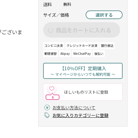
送料
無料
サイズ／価格
選択する
商品をカートに入れる
がございま
コンビニ決済
クレジットカード決済
銀行振込
郵便振替
Alipay
WeChatPay
後払い
【10％OFF】定期購入
～ マイページからいつでも解約可能 ～
ほしいものリストに登録
6
お支払い方法について
お気に入りカテゴリーに登録