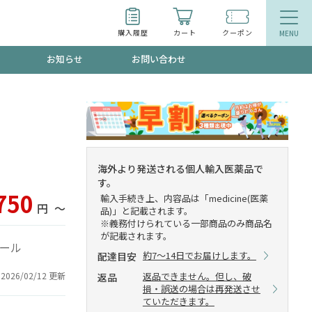
購入履歴
カート
クーポン
お知らせ
お問い合わせ
ティ
エイジングケア
トールで、夏の頭皮ストレスを完全リセッ
品
食品
海外より発送される個人輸入医薬品で
す。
ッフが贈る音声プログラム
750
輸入手続き上、内容品は「medicine(医薬
円
〜
品)」と記載されます。
※義務付けられている一部商品のみ商品名
が記載されます。
ポール
約7～14日でお届けします。
配達目安
いるものが一目でわかるランキング
返品できません。但し、破
2026/02/12 更新
返品
損・誤送の場合は再発送させ
ていただきます。