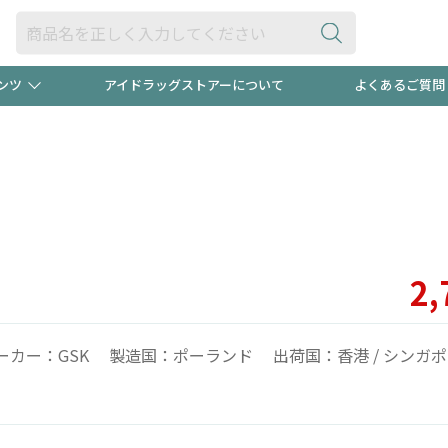
ンツ
アイドラッグストアーについて
よくあるご質問
・ヘアケア
ダイエット
ビュー
"3種類"出現中！今月のスト
極冷メン
ト！
医薬品(OTC)
衛生用品・日用品
防災用
るクーポンプレゼント中！！
ト用品
オトナ向け
当店スタ
2,
ーカー：GSK 製造国：ポーランド 出荷国：香港 / シンガ
ポンも不定期配信
今売れて