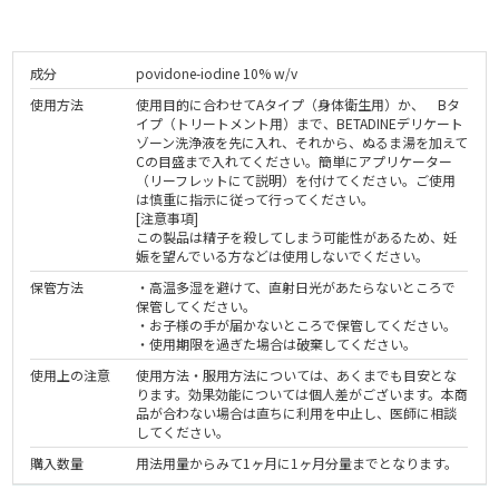
成分
povidone-iodine 10% w/v
使用方法
使用目的に合わせてAタイプ（身体衛生用）か、 Bタ
イプ（トリートメント用）まで、BETADINEデリケート
ゾーン洗浄液を先に入れ、それから、ぬるま湯を加えて
Cの目盛まで入れてください。簡単にアプリケーター
（リーフレットにて説明）を付けてください。ご使用
は慎重に指示に従って行ってください。
[注意事項]
この製品は精子を殺してしまう可能性があるため、妊
娠を望んでいる方などは使用しないでください。
保管方法
・高温多湿を避けて、直射日光があたらないところで
保管してください。
・お子様の手が届かないところで保管してください。
・使用期限を過ぎた場合は破棄してください。
使用上の注意
使用方法・服用方法については、あくまでも目安とな
ります。効果効能については個人差がございます。本商
品が合わない場合は直ちに利用を中止し、医師に相談
してください。
購入数量
用法用量からみて1ヶ月に1ヶ月分量までとなります。