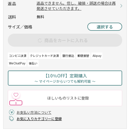
返品できません。但し、破損・誤送の場合は再
返品
発送させていただきます。
送料
無料
サイズ／価格
選択する
商品をカートに入れる
コンビニ決済
クレジットカード決済
銀行振込
郵便振替
Alipay
WeChatPay
後払い
【10％OFF】定期購入
～ マイページからいつでも解約可能 ～
ほしいものリストに登録
1
お支払い方法について
お気に入りカテゴリーに登録