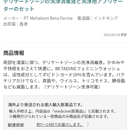
デリケートゾーンの洗浄消毒液と洗浄用アプリケー
ターのセット
メーカー：PT Mahakam Beta Farma 製造国：インドネシア
出荷国：香港
2015/07/24 更新
商品情報
局部を清潔に保つ、デリケートゾーンの洗浄消毒液。かゆみや
不快感をおさえて快適に。BETADINEフェミニンウォッシュ
は、活性成分としてポビドンヨード10％を含んでいます。バク
テリアだけでなく、真菌や、ウイルス、トリコモナス、酵母菌
なども滅菌します。（デリケートゾーン洗浄可能）
海外より発送される個人輸入医薬品です。
輸入手続き上、内容品は「medicine(医薬品)」と記載されます。
※義務付けられている一部商品のみ商品名が記載されます。
約7～14日でお届けします。
配達目安