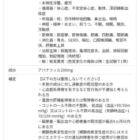
・末梢性浮腫、疲労
・循環器：狭心症、不安定狭心症、動悸、深部静脈血
栓症
・呼吸器：咳、労作時呼吸困難、鼻出血、喘鳴
・神経・精神：めまい、抑うつ、不眠、傾眠、眠気、
浮動感
・筋骨格：筋痙攣、筋骨格痛、筋痛、四肢痛、関節痛
・消化器：胃炎、GERD、嘔吐、口腔咽頭痛、胃部不
快、肝酵素上昇
・泌尿生殖：尿路感染、亀頭包皮炎、血尿、排尿回数
増加、勃起増強（持続感）
・眼：視覚異常（色覚変化の報告は稀：全試験で1例）
成分
アバナフィル200mg
補足
【以下の方は服用しないでください】
・本剤の成分に対し過敏症の既往歴のある方
・心血管系障害を有するなど性行為が不適当と考えら
れる方
・重度の肝機能障害または腎障害のある方
・コントロール不良の不整脈、 低⾎圧（⾎圧<90/50m
mHg）⼜はコントロール不良の⾼⾎圧（安静時⾎圧>1
70/100 mmHg）のある方
・脳梗塞・脳出血や心筋梗塞の既往歴が最近6ヵ月以内
にある方
・網膜色素変性症の方［網膜色素変性症の方にはホス
ホジエステラーゼの遺伝的障害を持つ症例が少数認め