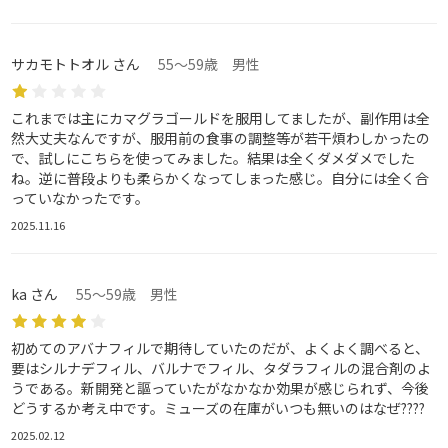
サカモトトオル さん
55～59歳 男性
これまでは主にカマグラゴールドを服用してましたが、副作用は全
然大丈夫なんですが、服用前の食事の調整等が若干煩わしかったの
で、試しにこちらを使ってみました。結果は全くダメダメでした
ね。逆に普段よりも柔らかくなってしまった感じ。自分には全く合
っていなかったです。
2025.11.16
ka さん
55～59歳 男性
初めてのアバナフィルで期待していたのだが、よくよく調べると、
要はシルナデフィル、バルナでフィル、タダラフィルの混合剤のよ
うである。新開発と謳っていたがなかなか効果が感じられず、今後
どうするか考え中です。ミューズの在庫がいつも無いのはなぜ????
2025.02.12