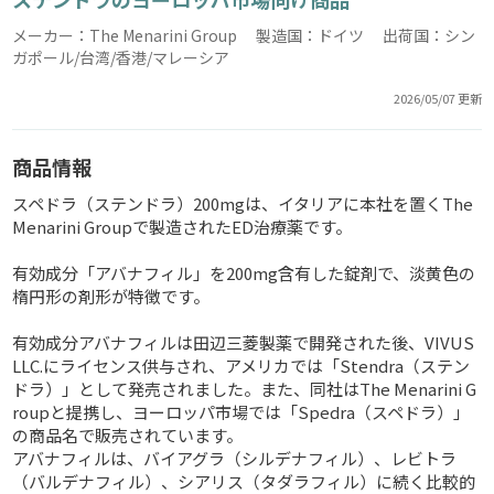
メーカー：The Menarini Group 製造国：ドイツ 出荷国：シン
ガポール/台湾/香港/マレーシア
2026/05/07 更新
商品情報
スペドラ（ステンドラ）200mgは、イタリアに本社を置くThe
Menarini Groupで製造されたED治療薬です。
有効成分「アバナフィル」を200mg含有した錠剤で、淡黄色の
楕円形の剤形が特徴です。
有効成分アバナフィルは田辺三菱製薬で開発された後、VIVUS
LLC.にライセンス供与され、アメリカでは「Stendra（ステン
ドラ）」として発売されました。また、同社はThe Menarini G
roupと提携し、ヨーロッパ市場では「Spedra（スペドラ）」
の商品名で販売されています。
アバナフィルは、バイアグラ（シルデナフィル）、レビトラ
（バルデナフィル）、シアリス（タダラフィル）に続く比較的