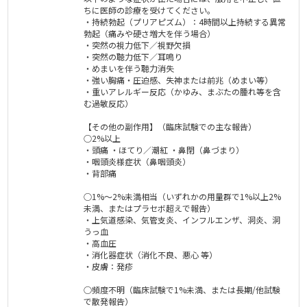
ちに医師の診療を受けてください。
・持続勃起（プリアピズム）：4時間以上持続する異常
勃起（痛みや硬さ増大を伴う場合）
・突然の視力低下／視野欠損
・突然の聴力低下／耳鳴り
・めまいを伴う聴力消失
・強い胸痛・圧迫感、失神または前兆（めまい等）
・重いアレルギー反応（かゆみ、まぶたの腫れ等を含
む過敏反応）
【その他の副作用】（臨床試験での主な報告）
○2%以上
・頭痛 ・ほてり／潮紅 ・鼻閉（鼻づまり）
・咽頭炎様症状（鼻咽頭炎）
・背部痛
○1%～2%未満相当（いずれかの用量群で1%以上2%
未満、またはプラセボ超えで報告）
・上気道感染、気管支炎、インフルエンザ、洞炎、洞
うっ血
・高血圧
・消化器症状（消化不良、悪心 等）
・皮膚：発疹
○頻度不明（臨床試験で1%未満、または長期/他試験
で散発報告）