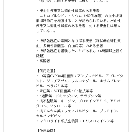
併用使用に関する安全性は確立していない。
・出血性疾患又は消化性潰瘍のある患者
ニトロプルシドナトリウム（NO供与剤）の血小板凝
集抑制作用を増強することが認められている。出血性
疾患又は消化性潰瘍のある患者に対する安全性は確立
していない。
・持続勃起症の素因となり得る疾患（鎌状赤血球性貧
血、多発性骨髄腫、白血病等）のある患者
・持続勃起症を経験したことがある方（4時間以上続く
勃起）
・高齢者
【併用注意】
・中等度CYP3A4阻害剤：アンプレナビル、アプレピタ
ント、ジルチアゼム、フルコナゾール、ホサムプレナ
ビル、ベラパミル等
・降圧薬：ACE阻害薬・Ca拮抗薬等
・α遮断薬：ドキサゾシン、テラゾシン等
・抗不整脈薬：キニジン、プロカインアミド、アミオ
ダロン、ソタロール等
・抗てんかん薬：フェノバルビタール、プリミドン、
カルバマゼピン
・マクロライド系抗生物質：エリスロマイシン等
【使用期限】