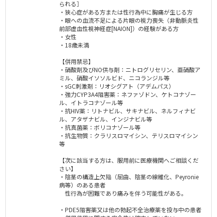
られる］
・狭心症がある方または性行為中に胸痛が生じる方
・眼への血流不足による片眼の視力喪失（非動脈炎性
前部虚血性視神経症[NAION]）の経験がある方
・女性
・18歳未満
【併用禁忌】
・硝酸剤及びNO供与剤：ニトログリセリン、亜硝酸ア
ミル、硝酸イソソルビド、ニコランジル等
・sGC刺激剤：リオシグアト（アデムパス）
・強力CYP3A4阻害薬：ネファゾドン、ケトコナゾー
ル、イトラコナゾール等
・抗HIV薬：リトナビル、サキナビル、ネルフィナビ
ル、アタザナビル、インジナビル等
・抗真菌薬：ボリコナゾール等
・抗生物質：クラリスロマイシン、テリスロマイシン
等
【次に該当する方は、服用前に医療機関へご相談くだ
さい】
・陰茎の構造上欠陥（屈曲、陰茎の線維化、Peyronie
病等）のある患者
性行為が困難であり痛みを伴う可能性がある。
・PDE5阻害薬又は他の勃起不全治療薬を投与中の患者