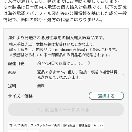
※入荷が遅れており、発送までにお時間を要しております。
※本製品は日本国内未承認の個人輸入対象品です。以下の記載
は海外承認アバナフィル製剤等の公開情報を基にした成分一般
情報で、医師の診断・処方の代替にはなりません。
海外より発送される男性専用の個人輸入医薬品です。
輸入手続き上、女性名義はお受けいたしかねます。
輸入手続き上、内容品は「medicine(医薬品)」と記載されます。
※義務付けられている一部商品のみ商品名が記載されます。
約7～14日でお届けします。
配達目安
返品できません。但し、破損・誤送の場合は再
返品
発送させていただきます。
送料
無料
サイズ／価格
選択する
商品をカートに入れる
コンビニ決済
クレジットカード決済
銀行振込
郵便振替
Alipay