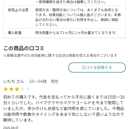
・使用期限を過ぎた場合は破棄してください。
使用上の注意
使用方法・服用方法については、あくまでも目安とな
ります。効果効能については個人差がございます。本商
品が合わない場合は直ちに利用を中止し、医師に相談
してください。
購入数量
用法用量からみて1ヶ月に1ヶ月分量までとなります。
この商品の口コミ
※薬機法遵守のため効能等に関する記述は掲載を控える場合がございます
口コミを投稿する
いたち さん
50～54歳 男性
初めての購入です。代金を支払ってから手元に届くまでは15日〜16
日ぐらいでした。バイアグラやカマグラゴールドを今まで使用して
いましたが、多少のけん怠感など副作用を感じていました。今商品
は副作用や飲食のタイミングをあまり気にしないで良いようなので
期待しています。
2026.04.07