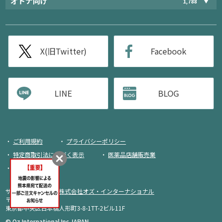
オトナ向け
1,788
X(旧Twitter)
Facebook
LINE
BLOG
ご利用規約
プライバシーポリシー
特定商取引法に基づく表示
医薬品店舗販売業
荷物追跡
サイト運営・企画：
株式会社オズ・インターナショナル
〒103-0013
東京都中央区日本橋人形町3-8-1TT-2ビル11F
商品をカートに入れる
© Oz International Inc JAPAN.