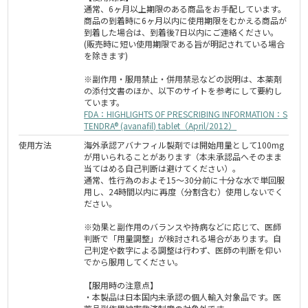
通常、6ヶ月以上期限のある商品をお手配しています。
商品の到着時に6ヶ月以内に使用期限をむかえる商品が
到着した場合は、到着後7日以内にご連絡ください。
(販売時に短い使用期限である旨が明記されている場合
を除きます)
※副作用・服用禁止・併用禁忌などの説明は、本薬剤
の添付文書のほか、以下のサイトを参考にして要約し
ています。
FDA：HIGHLIGHTS OF PRESCRIBING INFORMATION：S
TENDRA® (avanafil) tablet（April/2012）
使用方法
海外承認アバナフィル製剤では開始用量として100mg
が用いられることがあります（本未承認品へそのまま
当てはめる自己判断は避けてください）。
通常、性行為のおよそ15～30分前に十分な水で単回服
用し、24時間以内に再度（分割含む）使用しないでく
ださい。
※効果と副作用のバランスや持病などに応じて、医師
判断で「用量調整」が検討される場合があります。自
己判定や数字による調整は行わず、医師の判断を仰い
でから服用してください。
【服用時の注意点】
・本製品は日本国内未承認の個人輸入対象品です。医