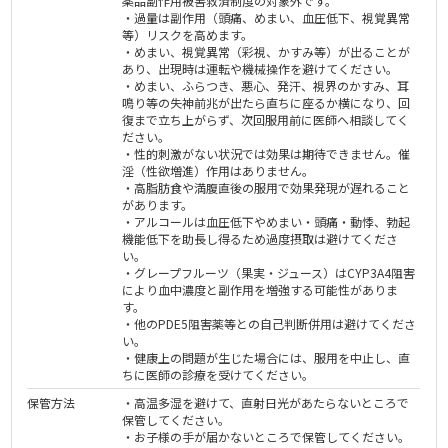
薬品副作用被害救済制度の対象外です。
・過量は副作用（頭痛、めまい、血圧低下、視覚異常
等）リスクを高めます。
・めまい、視覚異常（彩視、かすみ等）が出ることが
あり、出現時は運転や機械操作を避けてください。
・めまい、ふらつき、悪心、発汗、視界のかすみ、耳
鳴り等の失神前兆が出たら直ちに座るか横になり、回
復まで立ち上がらず、次回服用前に医師へ相談してく
ださい。
・性的刺激がない状況では効果は期待できません。催
淫（性欲増進）作用はありません。
・高脂肪食や満腹直後の服用で効果発現が遅れること
があります。
・アルコールは血圧低下やめまい・頭痛・動悸、勃起
機能低下を助長し得るため過度摂取は避けてくださ
い。
・グレープフルーツ（果実・ジュース）はCYP3A4阻害
により血中濃度と副作用を増強する可能性がありま
す。
・他のPDE5阻害薬等との自己判断併用は避けてくださ
い。
・健康上の問題が生じた場合には、服用を中止し、直
ちに医師の診療を受けてください。
保管方法
・高温多湿を避けて、直射日光があたらないところで
保管してください。
・お子様の手が届かないところで保管してください。