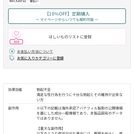
WeChatPay
後払い
【10％OFF】定期購入
～ マイページからいつでも解約可能 ～
ほしいものリストに登録
930
お支払い方法について
お気に入りカテゴリーに登録
効果効能
勃起不全
満足な性行為を行うに十分な勃起とその維持が出来な
い方
副作用
※以下の記載は海外承認アバナフィル製剤の公開情報
を基にした成分一般情報であり、本製品固有のデータ
ではありません。
【重大な副作用】
以下のような症状が出た場合には、服用を中止し、直