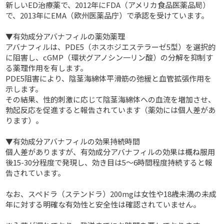
新しいED治療薬で、2012年にFDA（アメリカ食品医薬品局）
で、2013年にEMA（欧州医薬品庁）で承認を受けています。
▼有効成分アバナフィルの薬効薬理
アバナフィルは、PDE5（ホスホジエステラーゼ5型）を選択的
に阻害し、cGMP（環状グアノシン一リン酸）の分解を抑制す
る薬理作用を有します。
PDE5阻害により、陰茎海綿体平滑筋の弛緩と血管拡張作用を
示します。
その結果、性的刺激に応じて陰茎海綿体への血流を増加させ、
勃起反応を促進すると報告されています（薬効には個人差があ
ります）。
▼有効成分アバナフィルの効果持続時間
個人差がありますが、有効成分アバナフィルの効果は概ね服用
後15-30分程度で発現し、効き目は5～6時間程度持続すると報
告されています。
なお、スペドラ（ステンドラ）200mgは女性や18歳未満の未成
年に対する明確な有効性と安全性は確認されていません。