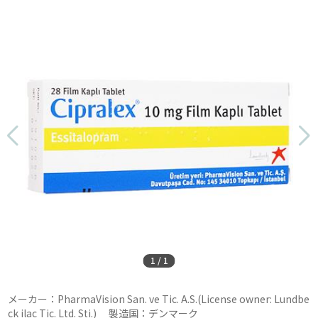
1
/
1
メーカー：PharmaVision San. ve Tic. A.S.(License owner: Lundbe
ck ilac Tic. Ltd. Sti.) 製造国：デンマーク