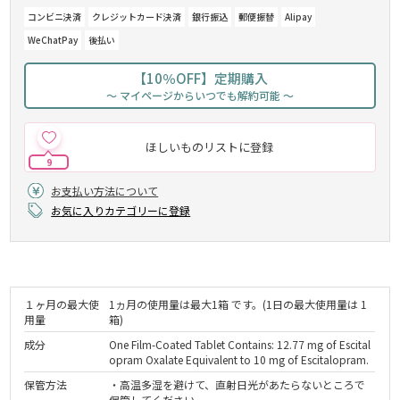
コンビニ決済
クレジットカード決済
銀行振込
郵便振替
Alipay
WeChatPay
後払い
【10％OFF】定期購入
～ マイページからいつでも解約可能 ～
ほしいものリストに登録
9
お支払い方法について
お気に入りカテゴリーに登録
１ヶ月の最大使
1ヵ月の使用量は最大1箱 です。(1日の最大使用量は 1
用量
箱)
成分
One Film-Coated Tablet Contains: 12.77 mg of Escital
opram Oxalate Equivalent to 10 mg of Escitalopram.
保管方法
・高温多湿を避けて、直射日光があたらないところで
保管してください。