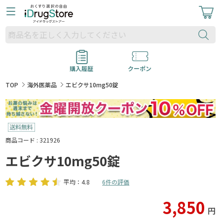
購入履歴
クーポン
TOP
海外医薬品
エビクサ10mg50錠
商品コード : 321926
エビクサ10mg50錠
平均：4.8
6件の評価
3,850
円