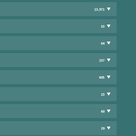
13,971
33
64
237
605
23
60
29