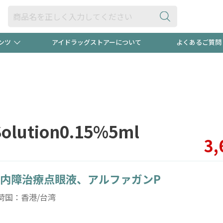
ンツ
アイドラッグストアーについて
よくあるご質問
・ヘアケア
ダイエット
ビュー
録ポイント2倍600円分プレ
【早割】
ック分は
医薬品(OTC)
衛生用品・日用品
防災用
olution0.15%5ml
頭皮ストレスを完全リセッ
ト用品
オトナ向け
新規登録
3,
内障治療点眼液、アルファガンP
プログラム
友だち大
荷国：香港/台湾