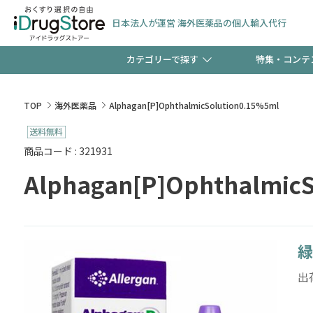
日本法人が運営 海外医薬品の個人輸入代行
カテゴリーで探す
特集・コンテ
サプリメント
頭皮
【週末限定】新規会員登
TOP
海外医薬品
Alphagan[P]OphthalmicSolution0.15%5ml
ゼント中!!
コンタクトレンズ
一般
商品コード : 321931
Alphagan[P]OphthalmicS
極冷メントールで、夏の
検査キット
ペッ
ト！
緑
当店スタッフが贈る音声
出