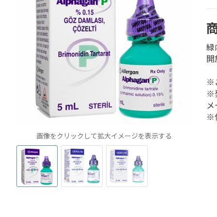
緑
開
※
※
メー
※
画像をクリックして拡大イメージを表示する