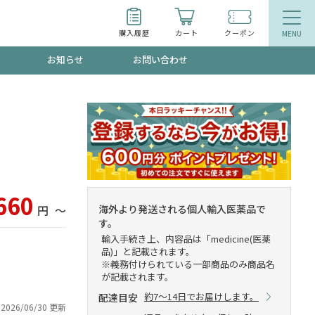
購入履歴
カート
クーポン
お知らせ
お問い合わせ
ティ
エイジングケア
お得なクーポン"3種類"出現中！今月のスト
今の内に！
品
食品
で！今すぐ使えるクーポンプレゼント中！！
660
海外より発送される個人輸入医薬品で
円
〜
す。
輸入手続き上、内容品は「medicine(医薬
品)」と記載されます。
募集！限定クーポンも不定期配信
※義務付けられている一部商品のみ商品名
が記載されます。
約7～14日でお届けします。
配達目安
2026/06/30 更新