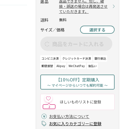
返品できません。但し、破
返品
損・誤送の場合は再発送させ
ていただきます。
送料
無料
サイズ／価格
選択する
商品をカートに入れる
。
コンビニ決済
クレジットカード決済
銀行振込
郵便振替
Alipay
WeChatPay
後払い
【10％OFF】定期購入
～ マイページからいつでも解約可能 ～
ほしいものリストに登録
2
お支払い方法について
お気に入りカテゴリーに登録