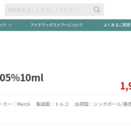
ンツ
アイドラッグストアーについて
よくあるご質問
・ヘアケア
ダイエット
ビュー
録ポイント2倍600円分プレ
【早割】
ック分は
医薬品(OTC)
衛生用品・日用品
防災用
05%10ml
頭皮ストレスを完全リセッ
ト用品
オトナ向け
新規登録
1,
ーカー：Merck 製造国：トルコ 出荷国：シンガポール/香
プログラム
友だち大