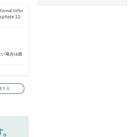
tional Infor
sphate 12-
ない場合は直
稿する
す。