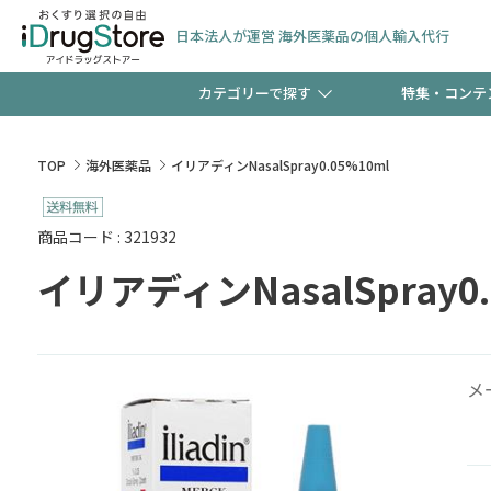
日本法人が運営 海外医薬品の個人輸入代行
カテゴリーで探す
特集・コンテ
サプリメント
頭皮
【週末限定】新規会員登
TOP
海外医薬品
イリアディンNasalSpray0.05%10ml
ゼント中!!
コンタクトレンズ
一般
商品コード : 321932
イリアディンNasalSpray0.
極冷メントールで、夏の
検査キット
ペッ
ト！
メ
当店スタッフが贈る音声