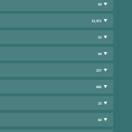
89
13,971
33
64
237
605
23
60