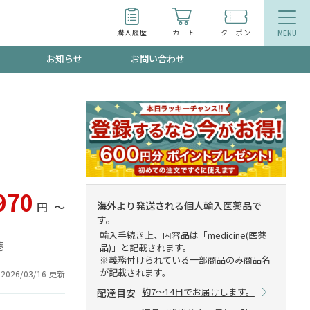
購入履歴
カート
クーポン
お知らせ
お問い合わせ
ティ
エイジングケア
お得なクーポン"3種類"出現中！今月のスト
今の内に！
品
食品
で！今すぐ使えるクーポンプレゼント中！！
970
海外より発送される個人輸入医薬品で
円
〜
す。
輸入手続き上、内容品は「medicine(医薬
港
品)」と記載されます。
募集！限定クーポンも不定期配信
※義務付けられている一部商品のみ商品名
が記載されます。
2026/03/16 更新
約7～14日でお届けします。
配達目安