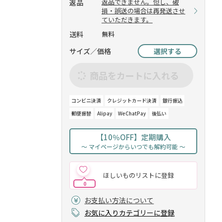
返品できません。但し、破
返品
損・誤送の場合は再発送させ
ていただきます。
送料
無料
サイズ／価格
選択する
商品をカートに入れる
コンビニ決済
クレジットカード決済
銀行振込
郵便振替
Alipay
WeChatPay
後払い
【10％OFF】定期購入
～ マイページからいつでも解約可能 ～
ほしいものリストに登録
0
お支払い方法について
お気に入りカテゴリーに登録