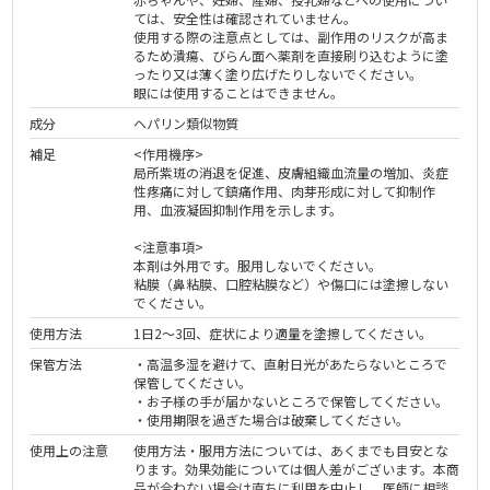
ては、安全性は確認されていません。
使用する際の注意点としては、副作用のリスクが高ま
るため潰瘍、びらん面へ薬剤を直接刷り込むように塗
ったり又は薄く塗り広げたりしないでください。
眼には使用することはできません。
成分
ヘパリン類似物質
補足
<作用機序>
局所紫斑の消退を促進、皮膚組織血流量の増加、炎症
性疼痛に対して鎮痛作用、肉芽形成に対して抑制作
用、血液凝固抑制作用を示します。
<注意事項>
本剤は外用です。服用しないでください。
粘膜（鼻粘膜、口腔粘膜など）や傷口には塗擦しない
でください。
使用方法
1日2～3回、症状により適量を塗擦してください。
保管方法
・高温多湿を避けて、直射日光があたらないところで
保管してください。
・お子様の手が届かないところで保管してください。
・使用期限を過ぎた場合は破棄してください。
使用上の注意
使用方法・服用方法については、あくまでも目安とな
ります。効果効能については個人差がございます。本商
品が合わない場合は直ちに利用を中止し、医師に相談