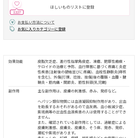
ほしいものリストに登録
1227
お支払い方法について
お気に入りカテゴリーに登録
効果効能
皮脂欠乏症、進行性指掌角皮症、凍瘡、肥厚性瘢痕・
ケロイドの治療と予防、血行障害に基づく疼痛と炎症
性疾患(注射後の硬結並びに疼痛)、血栓性静脈炎(痔核
を含む)、外傷(打撲、捻挫、挫傷)後の腫脹・血腫・腱
鞘炎・筋肉痛・関節炎、筋性斜頸(乳児期)
副作用
主な副作用は、皮膚の刺激感、赤み、発疹など。
ヘパリン類似物質には血液凝固抑制作用があり、出血
を助長するおそれがあるので血友病、血小板減少症、
紫斑病等の出血性血液疾患の人は使用することができ
ません。
また、確認されている副作用としては、過敏症による
皮膚刺激感、皮膚炎、皮膚炎、そう痒、発赤、発疹、
潮紅や紫斑があります。
赤ちゃんや、妊婦、産婦、授乳婦などへの使用につい