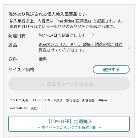
海外より発送される個人輸入医薬品です。
輸入手続き上、内容品は「medicine(医薬品)」と記載されます。
※義務付けられている一部商品のみ商品名が記載されます。
約7～14日でお届けします。
配達目安
返品できません。但し、破損・誤送の場合は再
返品
発送させていただきます。
送料
無料
サイズ／価格
選択する
商品をカートに入れる
コンビニ決済
クレジットカード決済
銀行振込
郵便振替
Alipay
WeChatPay
後払い
【10％OFF】定期購入
～ マイページからいつでも解約可能 ～