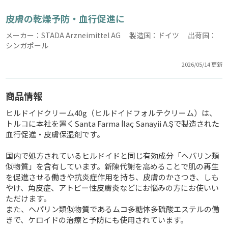
皮膚の乾燥予防・血行促進に
メーカー：STADA Arzneimittel AG 製造国：ドイツ 出荷国：
シンガポール
2026/05/14 更新
商品情報
ヒルドイドクリーム40g（ヒルドイドフォルテクリーム）は、
トルコに本社を置くSanta Farma İlaç Sanayii A.Şで製造された
血行促進・皮膚保湿剤です。
国内で処方されているヒルドイドと同じ有効成分「ヘパリン類
似物質」を含有しています。新陳代謝を高めることで肌の再生
を促進させる働きや抗炎症作用を持ち、皮膚のかさつき、しも
やけ、角皮症、アトピー性皮膚炎などにお悩みの方にお使いい
ただけます。
また、ヘパリン類似物質であるムコ多糖体多硫酸エステルの働
きで、ケロイドの治療と予防にも使用されています。