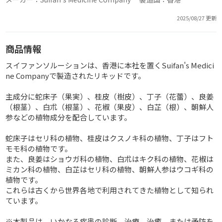
2025/08/27 更新
商品情報
スイファンソルーションは、香港に本社を置くSuifan's Medici
ne Companyで製造されたリキッドです。
主成分に蛇床子（果実）、桂皮（樹皮）、丁子（花蕾）、良姜
（根茎）、白朮（根茎）、花椒（果皮）、白芷（根）、朝鮮人
参などの植物成分を配合しています。
蛇床子はセリ科の植物、桂皮はクスノキ科の植物、丁子はフト
モモ科の植物です。
また、良姜はショウガ科の植物、白朮はキク科の植物、花椒は
ミカン科の植物、白芷はセリ科の植物、朝鮮人参はウコギ科の
植物です。
これらは古くから世界各地で利用されてきた植物として知られ
ています。
※本製品は、いかなる疾患の診断、治療、治癒、または予防を