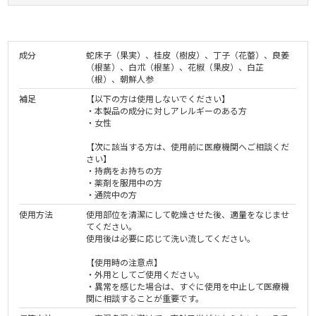
成分
蛇床子（果実）、桂皮（樹皮）、丁子（花蕾）、良姜
（根茎）、白朮（根茎）、花椒（果皮）、白芷
（根）、朝鮮人参
補足
【以下の方は使用しないでください】
・本製品の成分に対しアレルギーのある方
・女性
【次に該当する方は、使用前に医療機関へご相談くだ
さい】
・持病をお持ちの方
・薬剤を服用中の方
・通院中の方
使用方法
使用部位を清潔にして乾燥させた後、適量をなじませ
てください。
使用後は必要に応じて洗い流してください。
【使用時の注意点】
・外用としてご使用ください。
・異常を感じた場合は、すぐに使用を中止して医療機
関に相談することが重要です。