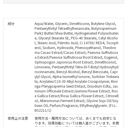
成分
Aqua/Water, Glycerin, Dimethicone, Butylene Glycol,
Pentaerythrityl Tetraethylhexanoate, Butyrospermum
Park2 Butter/Shea Butter, Hydrogenated Polyisobuten
e, Glyceryl Stearate SE, PEG-40 Stearate, Cetyl Alcoho
l, Stearic Acid, Palmitic Acid, Ci 14700/ RED4, Tocoph
erol, Sodium, Hydroxide, Phenoxyethanol, Theobro
ma Cacao Extract/Cacao Extract, Paeonia Suffruticos
a Extract/Paeonia Suffruticosa Root Extract, Eugenol,
Ophiopogon Japonicus Root Extract, Dimethiconol,
Limonene, Pentaerythrityl Tetra-DI-T-Butyl Hydroxyhyd
rocinnamate, Benzyl Alcohol, Benzyl Benzoate, Capr
ylyl Glycol, Alpha-Isomethyl Ionone, Sorbitan Tristeara
te, Acrylates/C10-30 Alkyl Acrylate Crosspolymer, Mori
nga Pterygosperma Seed Etxtact, Disodium Edta, Jas
minum Officinale Extract/Jasmine Flower Extract, Ros
e Gallica Extract/Rosa Gallica Flower Extract, Citronell
ol, Alteromonas Ferment Extract, Glycine Soja Oil/Soy
bean Oil, Parfum/Fragrance, Ethylhexylglycerin. (F.I.L.:
B52211/1)
使用上の注意
使用方法・服用方法については、あくまでも目安とな
ります。効果効能については個人差がございます。本商