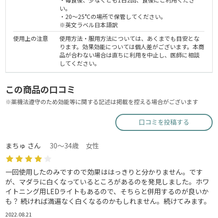
い。
・20～25°Cの場所で保管してください。
※英文ラベル日本語訳
使用上の注意
使用方法・服用方法については、あくまでも目安とな
ります。効果効能については個人差がございます。本商
品が合わない場合は直ちに利用を中止し、医師に相談
してください。
この商品の口コミ
※薬機法遵守のため効能等に関する記述は掲載を控える場合がございます
口コミを投稿する
まちゅ さん
30～34歳 女性
一回使用したのみですので効果ははっきりと分かりません。です
が、マダラに白くなっているところがあるのを発見しました。ホワ
イトニング用LEDライトもあるので、そちらと併用するのが良いか
も？ 続ければ満遍なく白くなるのかもしれません。続けてみます。
2022.08.21