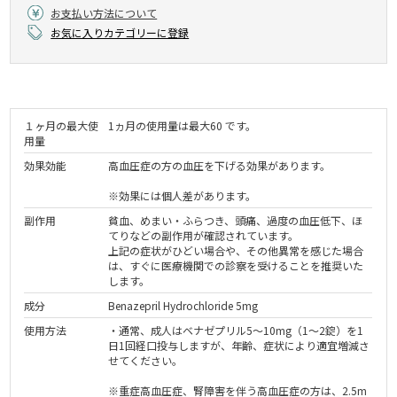
お支払い方法について
お気に入りカテゴリーに登録
１ヶ月の最大使
1ヵ月の使用量は最大60 です。
用量
効果効能
高血圧症の方の血圧を下げる効果があります。
※効果には個人差があります。
副作用
貧血、めまい・ふらつき、頭痛、過度の血圧低下、ほ
てりなどの副作用が確認されています。
上記の症状がひどい場合や、その他異常を感じた場合
は、すぐに医療機関での診察を受けることを推奨いた
します。
成分
Benazepril Hydrochloride 5mg
使用方法
・通常、成人はベナゼプリル5～10mg（1～2錠）を1
日1回経口投与しますが、年齢、症状により適宜増減さ
せてください。
※重症高血圧症、腎障害を伴う高血圧症の方は、2.5m