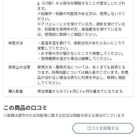
g（0.5錠）から投与を開始することが望ましいとされ
ます。
※妊娠中・妊娠の可能性のある方は、使用しないでく
ださい。
※アフェレーシスを受けている方、透析を受けている
方、利尿薬を使用中の方、減塩療法を受けている方
は、使用前に医師へご相談ください。
保管方法
・高温多湿を避けて、直射日光があたらないところで
保管してください。
・お子様の手が届かないところで保管してください。
・使用期限を過ぎた場合は破棄してください。
使用上の注意
使用方法・服用方法については、あくまでも目安とな
ります。効果効能については個人差がございます。本商
品が合わない場合は直ちに利用を中止し、医師に相談
してください。
購入数量
用法用量からみて1ヶ月に1ヶ月分量までとなります。
この商品の口コミ
※薬機法遵守のため効能等に関する記述は掲載を控える場合がございます
口コミを投稿する