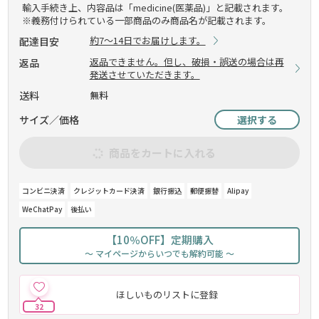
輸入手続き上、内容品は「medicine(医薬品)」と記載されます。
※義務付けられている一部商品のみ商品名が記載されます。
約7～14日でお届けします。
配達目安
返品できません。但し、破損・誤送の場合は再
返品
発送させていただきます。
送料
無料
サイズ／価格
選択する
商品をカートに入れる
コンビニ決済
クレジットカード決済
銀行振込
郵便振替
Alipay
WeChatPay
後払い
【10％OFF】定期購入
～ マイページからいつでも解約可能 ～
ほしいものリストに登録
32